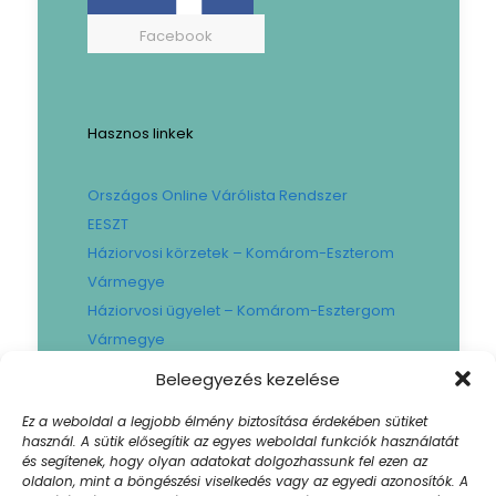
Facebook
Hasznos linkek
Országos Online Várólista Rendszer
EESZT
Háziorvosi körzetek – Komárom-Eszterom
Vármegye
Háziorvosi ügyelet – Komárom-Esztergom
Vármegye
Gyógyszertári ügyelet – Komárom-
Beleegyezés kezelése
Esztergom Vármegye
Ez a weboldal a legjobb élmény biztosítása érdekében sütiket
Városi Fogászat
használ. A sütik elősegítik az egyes weboldal funkciók használatát
Művese Állomás B.Braun
és segítenek, hogy olyan adatokat dolgozhassunk fel ezen az
oldalon, mint a böngészési viselkedés vagy az egyedi azonosítók. A
Facility hibabejelentő