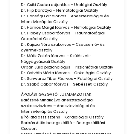
Dr. Csiki Csaba adjunktus – Urológiai Osztály
Dr. Filip Dorottya – Hematológiai Osztály
Dr. Hansági Edit alorvos – Aneszteziológiai és
Intenzívterápiás Osztály
Dr. Harnos Margit főorvos – Nefrológiai Osztály
Dr. Hibbey Csaba főorvos – Traumatológiai
Ortopédiai Osztály
Dr. Kajsza Nóra szakorvos – Csecsemő- és
gyermekosztály
Dr. Málik Zoltán főorvos – Szülészeti-
Nőgyógyászati Osztály
Orbán Júlia pszichológus – Pszichiátriai Osztály
Dr. Ostváth Márta főorvos – Onkológiai Osztály
Dr. Schwarcz Tibor Főorvos – Patológiai Osztály
Dr. Szabó Gábor főorvos – Sebészeti Osztály
ÁPOLÁSI IGAZGATÓI JUTALMAZOTTAK
Balázsné Mihalik Éva aneszteziológiai
szakasszisztens – Aneszteziológiai és
Intenzívterápiás Osztály
Bíró Rita asszisztens – Kardiológiai Osztály
Borbás Attila betegszállító – Betegszállítási
Csoport