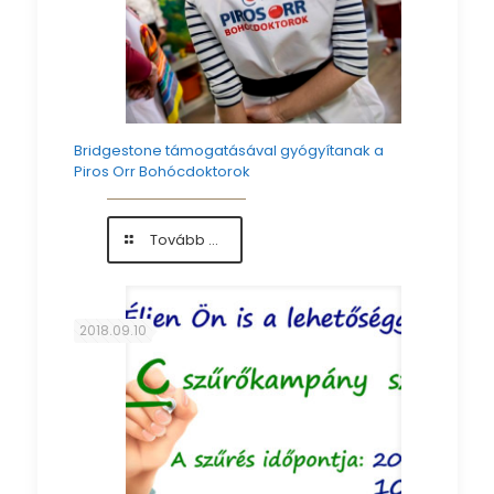
Bridgestone támogatásával gyógyítanak a
Piros Orr Bohócdoktorok
-
Tovább ...
Bridgestone
támogatásával
gyógyítanak
a
2018.09.10
Piros
Orr
Bohócdoktorok