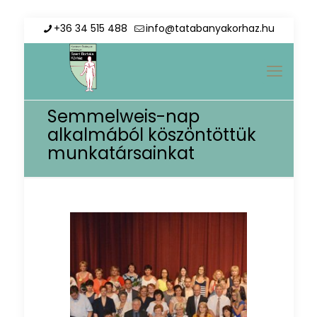
+36 34 515 488
info@tatabanyakorhaz.hu
Semmelweis-nap
alkalmából köszöntöttük
munkatársainkat