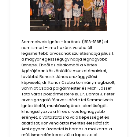
Semmelweis Ignác – korának (1818-1865) el
nem ismert –, ma hazánk valaha élt
legismertebb orvosának születésnapja július 1.
a magyar egészségügy napja legnagyobb
ünnepe. Ebből az alkalomból a Vértes
Agórájában köszöntöttük munkatársainkat,
továbbá Bencsik János országgyűlési
képviselő, dr. Kancz Csaba kormánymegbízott,
Schmidt Csaba polgármester és Michl József
Tata város polgármestere is. Dr. Dombi J. Péter
orvosigazgató főorvos idézte fel Semmelweis
Ignác életét, munkásságának jelentőségét,
kihangsúlyozva a híres orvos legnagyobb
erényét, a változtatásra való képességét és
akarását, konvencióktól mentes éleslátását.
Ami egyben üzenetet is hordoz a mai korra: a
múlt ismeretén keresztül a tapasztalat