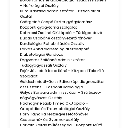
Boros Tamásné diabetológiai szakasszisztens
– Nefrológiai Osztály
Burai Krisztina adminisztrátor – Pszichiátriai
Osztál
Csörgetné Csapó Eszter gyógytornász –
Központi gyógytorna szolgálat
Dobrocsi Zsoltné OKJ ápoló – Tüdőgondozó
Dudás Csabáné osztályvezető főnővér –
Kardiológiai Rehabilitációs Osztály
Farkas Anna diabetológiai szakápoló –
Diabetológiai Gondozó
Fegyveres Zoltánné adminisztrátor –
Tüdőgyógyászati Osztály
Fejér Józsefné takarítónő – Központi Takarító
Szolgálat
Goldschmiedt-Geisz Edina képi diagnosztikai
asszisztens – Központi Radiológia
Gulyás Barbara adminisztrátor – Szülészet-
nőgyógyászati Osztály
Hadnagyné Laub Tímea OKJ ápoló –
Ortopédiai és Traumatológiai Osztály
Horn Hajnalka részlegvezető főnővér –
Csecsemő- és Gyermekosztály
Horváth Zoltán műtőssegéd – Központi Műtő