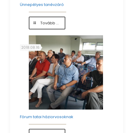
Ünnepélyes tanévzáró
-
Tovább ...
Ünnepélyes
tanévzáró
2018.08.16
Fórum tatai háziorvosoknak