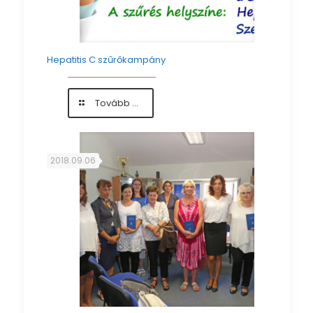
Hepatitis C szűrőkampány
-
Tovább ...
Hepatitis
C
szűrőkampány
2018.09.06