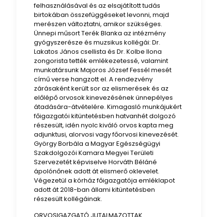
felhasználásával és az elsajátított tudás
birtokában összefüggéseket levonni, majd
merészen változtatni, amikor szükséges.
Ünnepi műsort Terék Blanka az intézmény
gyógyszerésze és muzsikus kollégái: Dr.
Lakatos János csellista és Dr. Kolbe Ilona
zongorista tették emlékezetessé, valamint
munkatársunk Majoros József Fessél mesét
című verse hangzott el. A rendezvény
zárásaként került sor az elismerések és az
előlépő orvosok kinevezésének ünnepélyes
átadására-átvételére. Kimagasló munkájukért
főigazgatói kitüntetésben hatvanhét dolgozó
részesült, idén nyolc kiváló orvos kapta meg
adjunktusi, alorvosi vagy főorvosi kinevezését.
György Borbála a Magyar Egészségügyi
Szakdolgozói Kamara Megyei Területi
Szervezetét képviselve Horváth Béláné
ápolónőnek adott át elismerő oklevelet.
Végezetül a kórház főigazgatója emléklapot
adott át 2018-ban állami kitüntetésben
részesült kollégáinak.
ORVOSIGAZGATÓ JUTALMAZOTTAK