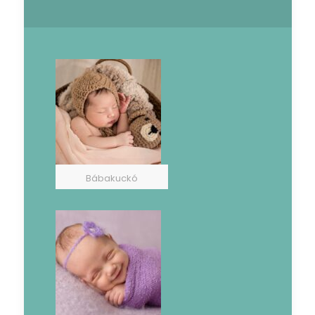
Bábakuckó