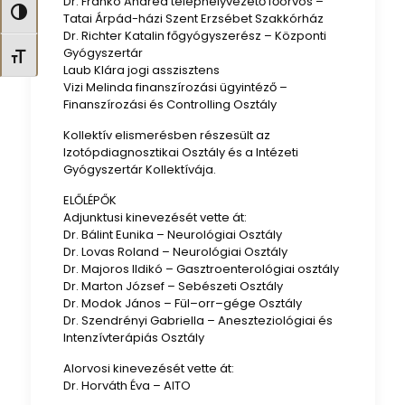
Dr. Frankó Andrea telephelyvezető főorvos –
Nagy kontraszt váltása
Tatai Árpád-házi Szent Erzsébet Szakkórház
Dr. Richter Katalin főgyógyszerész – Központi
Gyógyszertár
Betűméret váltása
Laub Klára jogi asszisztens
Vizi Melinda finanszírozási ügyintéző –
Finanszírozási és Controlling Osztály
Kollektív elismerésben részesült az
Izotópdiagnosztikai Osztály és a Intézeti
Gyógyszertár Kollektívája.
ELŐLÉPŐK
Adjunktusi kinevezését vette át:
Dr. Bálint Eunika – Neurológiai Osztály
Dr. Lovas Roland – Neurológiai Osztály
Dr. Majoros Ildikó – Gasztroenterológiai osztály
Dr. Marton József – Sebészeti Osztály
Dr. Modok János – Fül–orr–gége Osztály
Dr. Szendrényi Gabriella – Aneszteziológiai és
Intenzívterápiás Osztály
Alorvosi kinevezését vette át:
Dr. Horváth Éva – AITO