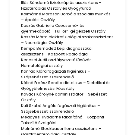
Illés Sándorné fizioterápiás asszisztens –
Fizioterápiás Osztály és Gyógyfürdő
Kálmánné Marosán Borbála szociális munkás
– Ápolási Osztály
Kaszás Gabriella Csecsemő- és
gyermekápoló – Fül-orr-gégészeti Osztály
Kaszás Márta elektrofiziológiai szakasszisztens
– Neurológiai Osztály
Kempa Bernadett képi diagnosztikai
asszisztens – Központi Radiológia
Kenesei Judit osztályvezető főnővér –
Hematológiai osztály
Konrád Klára fogászati higiénikus –
Szájsebészeti szakrendelő
Kótiné Freész Renáta dietetikus – Dietetikai és
Gyógyélelmezési Főosztály
Kovács Károlyné adminisztrátor – Sebészeti
Osztály
Kuti Szabó Angéla fogászati higiénikus –
Szájsebészeti szakrendelő
Medgyesi Tivadarné takarítónő – Központi
Takarító Szolgálat
Molnárné Stockbauer Ilona asszisztens –
Gasztroenterológiai Osztály