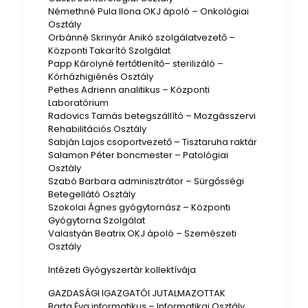
Némethné Pula Ilona OKJ ápoló – Onkológiai
Osztály
Orbánné Skrinyár Anikó szolgálatvezető –
Központi Takarító Szolgálat
Papp Károlyné fertőtlenítő– sterilizáló –
Kórházhigiénés Osztály
Pethes Adrienn analitikus – Központi
Laboratórium
Radovics Tamás betegszállító – Mozgásszervi
Rehabilitációs Osztály
Sabján Lajos csoportvezető – Tisztaruha raktár
Salamon Péter boncmester – Patológiai
Osztály
Szabó Barbara adminisztrátor – Sürgősségi
Betegellátó Osztály
Szokolai Ágnes gyógytornász – Központi
Gyógytorna Szolgálat
Valastyán Beatrix OKJ ápoló – Szemészeti
Osztály
Intézeti Gyógyszertár kollektívája
GAZDASÁGI IGAZGATÓI JUTALMAZOTTAK
Barta Éva informatikus – Informatikai Osztály