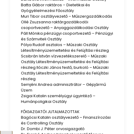
Batta Gábor raktáros – Dietetikai és
Gyógyélelmezési Főosztály
Muri Tibor osztályvezető – Műszergazdálkodás
Ollé Zsuzsanna raktárgazdálkodói
csoportvezető – Anyaggazdálkodási Osztály
Páll Mónika pénzügyi csoportvezető – Pénzügyi
és Számviteli Osztály
Pólya Rudolf asztalos – Műszaki Osztály
Létesítményüzemeltetési és Felújítási részleg
Scsibrán István vízvezetékszerelő – Műszaki
Osztály Létesítményüzemeltetési és Felújítási
részleg Ilóczki János festő, burkoló – Műszaki
Osztály Létesítményüzemeltetési és Felújítási
részleg
Semjéni Andrea adminisztrátor – Gépjármű
Üzem
Zsigai Katalin személyügyi ügyintéző –
Humánpoligikai Osztály
FŐIGAZGATÓI JUTALMAZOTTAK
Bagócsi Katalin osztályvezető – Finanszírozási
és Controlling Osztály
Dr. Dombi J. Péter orvosigazgató