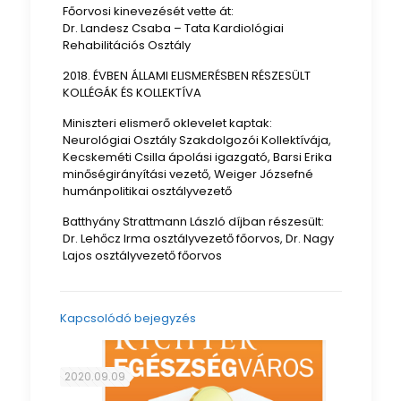
Főorvosi kinevezését vette át:
Dr. Landesz Csaba – Tata Kardiológiai
Rehabilitációs Osztály
2018. ÉVBEN ÁLLAMI ELISMERÉSBEN RÉSZESÜLT
KOLLÉGÁK ÉS KOLLEKTÍVA
Miniszteri elismerő oklevelet kaptak:
Neurológiai Osztály Szakdolgozói Kollektívája,
Kecskeméti Csilla ápolási igazgató, Barsi Erika
minőségirányítási vezető, Weiger Józsefné
humánpolitikai osztályvezető
Batthyány Strattmann László díjban részesült:
Dr. Lehőcz Irma osztályvezető főorvos, Dr. Nagy
Lajos osztályvezető főorvos
Kapcsolódó bejegyzés
2020.09.09