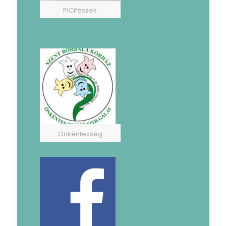
PICifészek
Önkéntesség