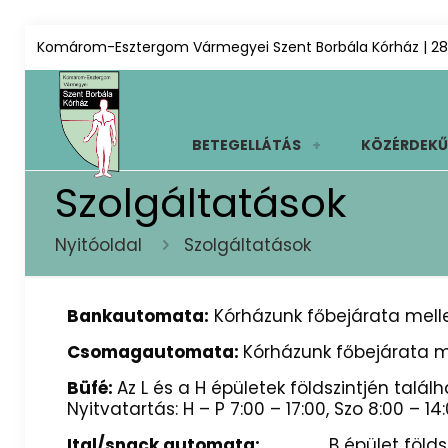
Komárom-Esztergom Vármegyei Szent Borbála Kórház | 28
BETEGELLÁTÁS
KÖZÉRDEKŰ
Szolgáltatások
Nyitóoldal
Szolgáltatások
Bankautomata:
Kórházunk főbejárata melle
Csomagautomata:
Kórházunk főbejárata me
Büfé:
Az L és a H épületek földszintjén találh
Nyitvatartás: H – P 7:00 – 17:00, Szo 8:00 – 1
Ital/snack automata:
B épület földszi