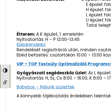
E épület földszint
H épület földszint előté
L épület földszint
U épület földszint 3 db,
Tatai telephely: 
Étterem:
A K épület, 1. emeletén
Nyitvatartás: H – P 12:00-13:45
Ebédrendelés
Rendelését regisztráció után, minden csütö
Ebéd befizetés: csütörtökön 10:00 – 13:00 köz
VIP – TOP Testsúly Optimalizáló Progra
Nagy kontraszt váltása
Gyógyászati segédeszköz üzlet:
Az L épület
Nyitvatartás: H, Sz, Cs 8:00 – 16:00, K 8:00 – 17
Betűméret váltása
Babybox – Nálunk születtek
A könnyebb tájékozódás érdekében tekints