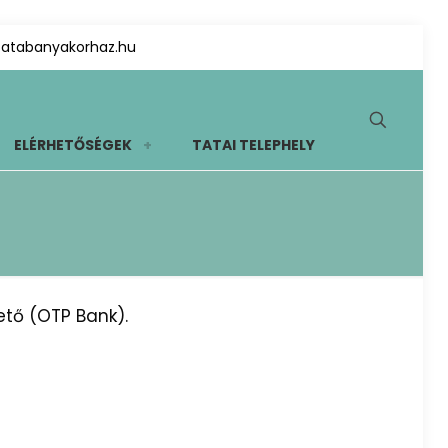
tatabanyakorhaz.hu
ELÉRHETŐSÉGEK
TATAI TELEPHELY
ető (OTP Bank).