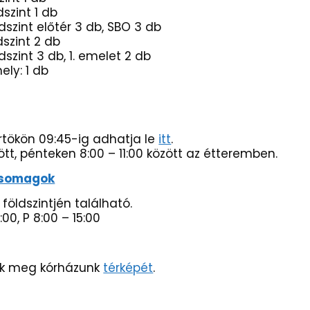
 1 db
r 3 db, SBO 3 db
 2 db
 1. emelet 2 db
1 db
rtökön 09:45-ig adhatja le
itt
.
ött, pénteken 8:00 – 11:00 között az étteremben.
mcsomagok
 földszintjén található.
:00, P 8:00 – 15:00
ék meg kórházunk
térképét
.