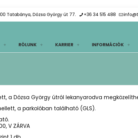
00 Tatabánya, Dózsa György út 77.
+36 34 515 488
info@
RÓLUNK
KARRIER
INFORMÁCIÓK
tt, a Dózsa György útról lekanyarodva megközelíth
llett, a parkolóban található (GLS).
ató.
4:00, V ZÁRVA
nt 1 db