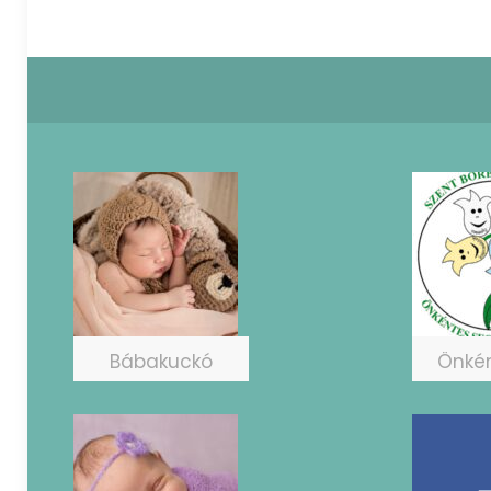
Bábakuckó
Önké