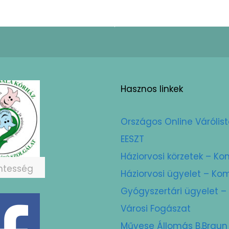
Hasznos linkek
Országos Online Várólis
EESZT
Háziorvosi körzetek – 
ntesség
Háziorvosi ügyelet – 
Gyógyszertári ügyelet
Városi Fogászat
Művese Állomás B.Braun