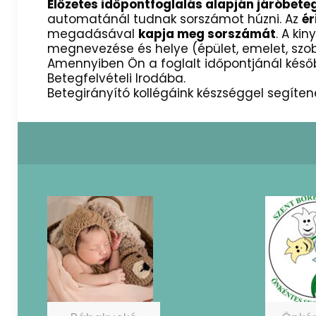
Előzetes időpontfoglalás alapján járóbete
automatánál tudnak sorszámot húzni. Az
ér
megadásával
kapja meg sorszámát
. A ki
megnevezése és helye (épület, emelet, sz
Amennyiben Ön a foglalt időpontjánál késő
Betegfelvételi Irodába.
Betegirányító kollégáink készséggel segíte