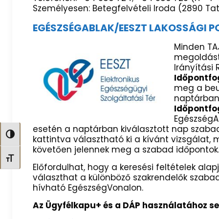
Személyesen: Betegfelvételi Iroda (2890 Tata,
EGÉSZSÉGABLAK/EESZT LAKOSSÁGI P
Minden TA
megoldást
Irányítási
Időpontfo
meg a beut
naptárban 
Időpontfo
EgészségA
esetén a naptárban kiválasztott nap szabad
Nagy kontraszt váltása
kattintva választható ki a kívánt vizsgálat,
követően jelennek meg a szabad időpontok
Betűméret váltása
Előfordulhat, hogy a keresési feltételek a
választhat a különböző szakrendelők szabad 
hívható EgészségVonalon.
Az Ügyfélkapu+ és a DÁP használatához s