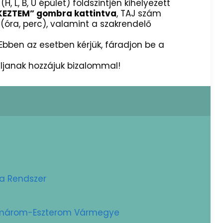
(H, L, B, U épület) földszintjén kihelyezett
RKEZTEM” gombra kattintva
, TAJ szám
óra, perc), valamint a szakrendelő
bben az esetben kérjük, fáradjon be a
uljanak hozzájuk bizalommal!
ta Rendszer
Komárom-Eszterom Vármegye