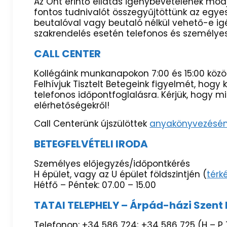
Az Önt érintő ellátás igénybevételének módj
fontos tudnivalót összegyűjtöttünk az egyes 
beutalóval vagy beutaló nélkül vehető-e igé
szakrendelés esetén telefonos és személyes 
CALL CENTER
Kollégáink munkanapokon 7:00 és 15:00 közö
Felhívjuk Tisztelt Betegeink figyelmét, hog
telefonos időpontfoglalásra. Kérjük, hogy 
elérhetőségekről!
Call Centerünk újszülöttek
anyakönyvezésé
BETEGFELVÉTELI IRODA
Személyes előjegyzés/időpontkérés
H épület, vagy az U épület földszintjén (
térk
Hétfő – Péntek: 07.00 – 15.00
TATAI TELEPHELY – Árpád-házi Szent 
Telefonon: +34 586 724; +34 586 725 (H – P 7