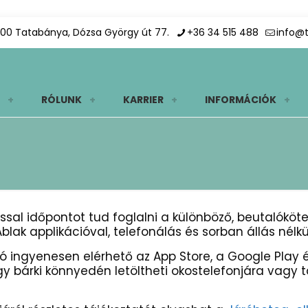
00 Tatabánya, Dózsa György út 77.
+36 34 515 488
info@
RÓLUNK
KARRIER
INFORMÁCIÓK
sal időpontot tud foglalni a különböző, beutalóköt
blak applikációval, telefonálás és sorban állás nélk
ó ingyenesen elérhető az App Store, a Google Play 
y bárki könnyedén letöltheti okostelefonjára vagy 