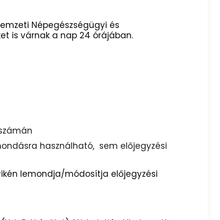
 Nemzeti Népegészségügyi és
et is várnak a nap 24 órájában.
onszámán
mondásra használható, sem előjegyzési
yikén lemondja/módosítja előjegyzési