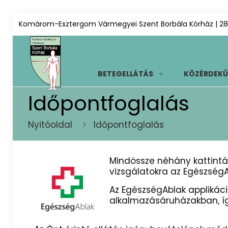
Komárom-Esztergom Vármegyei Szent Borbála Kórház | 28
BETEGELLÁTÁS
KÖZÉRDEKŰ
Időpontfoglalás
Nyitóoldal
Időpontfoglalás
Mindössze néhány kattintás
vizsgálatokra az EgészségA
Az EgészségAblak applikáci
alkalmazásáruházakban, íg