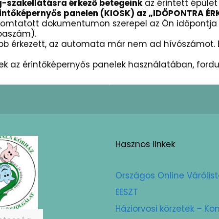
g-szakellátásra érkező betegeink
az érintett épület 
intőképernyős panelen (KIOSK) az „IDŐPONTRA É
nyomtatott dokumentumon szerepel az Ön időpontja (
obaszám).
bb érkezett, az automata már nem ad hívószámot. E
nek az érintőképernyős panelek használatában, ford
Hasznos linkek
Országos Online Várólis
EESZT
Háziorvosi körzetek – 