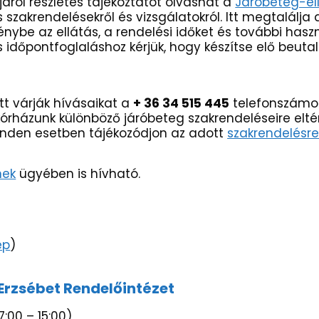
áról részletes tájékoztatót olvashat a
Járóbeteg-el
szakrendelésekről és vizsgálatokról. Itt megtalálja 
nybe az ellátás, a rendelési időket és további hasz
időpontfoglaláshoz kérjük, hogy készítse elő beutaló
tt várják hívásaikat a
+ 36 34 515 445
telefonszámo
y kórházunk különböző járóbeteg szakrendeléseire el
minden esetben tájékozódjon az adott
szakrendelésr
nek
ügyében is hívható.
ép
)
Erzsébet Rendelőintézet
:00 – 15:00)