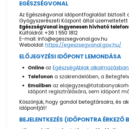
EGÉSZSÉGVONAL
Az Egészségvonal időpontfoglalást biztosí
Gyógyszerészeti Központ által üzemeltetett
EgészségVonal ingyenesen hívható telefon
Külföldről: +36 1 550 1812
E-mail: info@egeszsegvonal.gov.hu
Weboldal:
https://egeszsegvonal.gov.hu/
ELŐJEGYZÉSI IDŐPONT LEMONDÁSA
Online
az
EgészségAblak alkalmazásban/
Telefonon
a szakrendelőben, a Betegfelv
Emailben
az elojegyzes@tatabanyakorhaz
időpont regisztrálására, sem időpont m
Köszönjük, hogy gondol betegtársaira, és a
időpontját!
BEJELENTKEZÉS (
IDŐPONTRA ÉRKEZŐ 