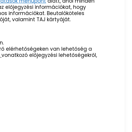
látások menüpont
alatt, ahol minden
az előjegyzési információkat, hogy
nos információkat. Beutalóköteles
ját, valamint TAJ kártyáját.
n.
térő elérhetőségeken van lehetőség a
e
vonatkozó előjegyzési lehetőségekről,