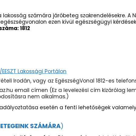
t a lakosság számára járóbeteg szakrendelésekre. A
 egészségvonalon ezen kívül egészségügyi kérdések
száma: 1812
EESZT Lakossági Portálon
ételi Irodán, vagy az EgészségVonal 1812-es telef
.hu email címen (Ez a levelezési cím kizárólag le
ódosításra nem alkalmas.)
kadályoztatása esetén a fenti lehetőségek valamel
BETEGEINK SZÁMÁRA
)