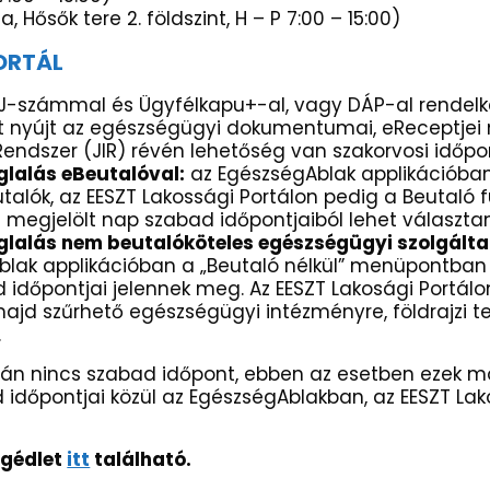
 Hősők tere 2. földszint, H – P 7:00 – 15:00)
ORTÁL
J-számmal és Ügyfélkapu+-al, vagy DÁP-al rendel
 nyújt az egészségügyi dokumentumai, eReceptjei m
 Rendszer (JIR) révén lehetőség van szakorvosi időpo
glalás eBeutalóval:
az EgészségAblak applikációba
alók, az EESZT Lakossági Portálon pedig a Beutaló f
megjelölt nap szabad időpontjaiból lehet választan
glalás nem beutalóköteles egészségügyi szolgálta
blak applikációban a „Beutaló nélkül” menüpontban
 időpontjai jelennek meg. Az EESZT Lakosági Portálo
 majd szűrhető egészségügyi intézményre, földrajzi te
.
lapján nincs szabad időpont, ebben az esetben ezek 
időpontjai közül az EgészségAblakban, az EESZT Lak
egédlet
itt
található.