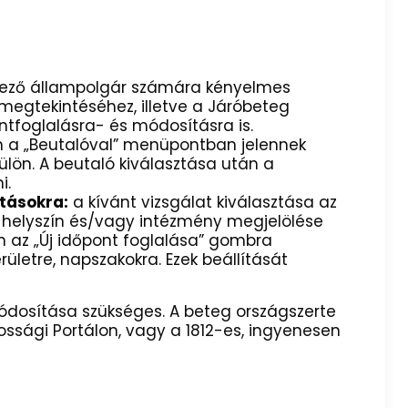
kező állampolgár számára kényelmes
egtekintéséhez, illetve a Járóbeteg
ntfoglalásra- és módosításra is.
n a „Beutalóval” menüpontban jelennek
ülön. A beutaló kiválasztása után a
i.
tásokra:
a kívánt vizsgálat kiválasztása az
 helyszín és/vagy intézmény megjelölése
n az „Új időpont foglalása” gombra
rületre, napszakokra. Ezek beállítását
módosítása szükséges. A beteg országszerte
ossági Portálon, vagy a 1812-es, ingyenesen