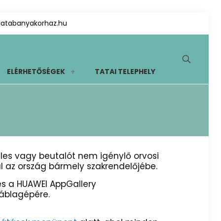
tatabanyakorhaz.hu
ELÉRHETŐSÉGEK
TATAI TELEPHELY
eles vagy beutalót nem igénylő orvosi
ül az ország bármely szakrendelőjébe.
és a HUAWEI AppGallery
táblagépére.