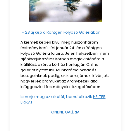
1+ 23 új kép a Röntgen Folyosó Galériában
A kiemelt képen kívül még huszonhárom
festmény került fel január 24-én a Röntgen
Folyosó Galéria falaira. Jelen helyzetben, nem
ajánlhatjuk széles körben megtekintésére a
kiállítást, ezért a kórház honlapján Online
galériát nyitottunk. Munkatársainknak és
betegeinknek pedig, akik arra járnak, kívánjuk,
hogy leljék örömüket az Aranykezek által
kifüggesztett festmények nézegetésében.
Ismerje meg az alkotót, bemutatkozik
HELTER
ERIKA!
ONLINE GALÉRIA