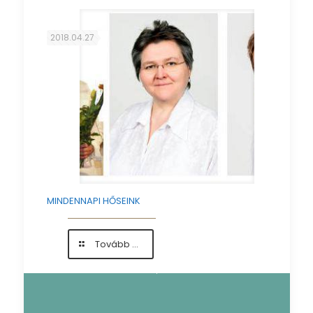
–
Pink
kampány
2018.04.27
MINDENNAPI HŐSEINK
-
Tovább ...
MINDENNAPI
HŐSEINK