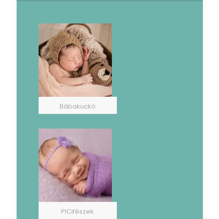
Bábakuckó
PICifészek