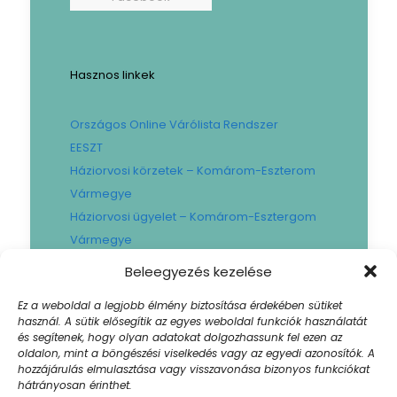
Hasznos linkek
Országos Online Várólista Rendszer
EESZT
Háziorvosi körzetek – Komárom-Eszterom
Vármegye
Háziorvosi ügyelet – Komárom-Esztergom
Vármegye
Gyógyszertári ügyelet – Komárom-
Beleegyezés kezelése
Esztergom Vármegye
Ez a weboldal a legjobb élmény biztosítása érdekében sütiket
Városi Fogászat
használ. A sütik elősegítik az egyes weboldal funkciók használatát
Művese Állomás B.Braun
és segítenek, hogy olyan adatokat dolgozhassunk fel ezen az
oldalon, mint a böngészési viselkedés vagy az egyedi azonosítók. A
Facility hibabejelentő
hozzájárulás elmulasztása vagy visszavonása bizonyos funkciókat
Sajtószoba
hátrányosan érinthet.