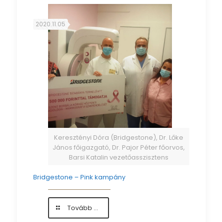
színfolt
a
novemberi
2020.11.05
szürkeségben
Keresztényi Dóra (Bridgestone), Dr. Lőke
János főigazgató, Dr. Pajor Péter főorvos,
Barsi Katalin vezetőasszisztens
Bridgestone – Pink kampány
-
Tovább ...
Bridgestone