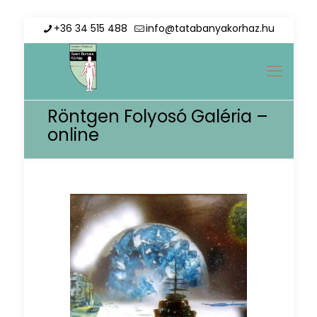
+36 34 515 488
info@tatabanyakorhaz.hu
Röntgen Folyosó Galéria –
online