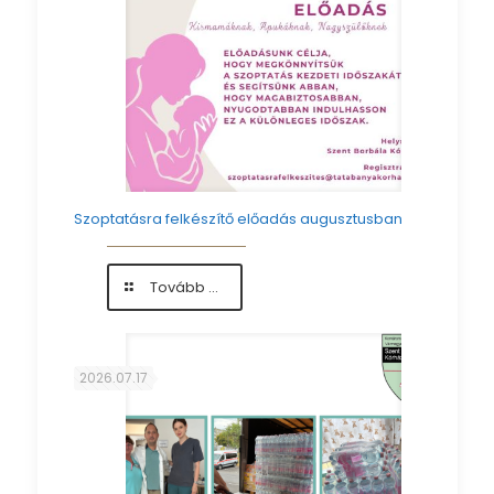
Szoptatásra felkészítő előadás augusztusban
-
Tovább ...
Szoptatásra
felkészítő
előadás
augusztusban
2026.07.17