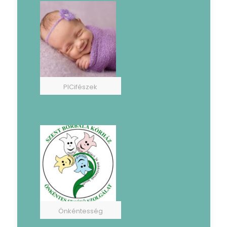
PICifészek
Önkéntesség