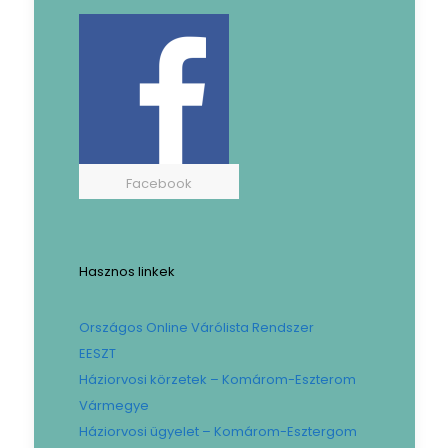
Facebook
Hasznos linkek
Országos Online Várólista Rendszer
EESZT
Háziorvosi körzetek – Komárom-Eszterom
Vármegye
Háziorvosi ügyelet – Komárom-Esztergom