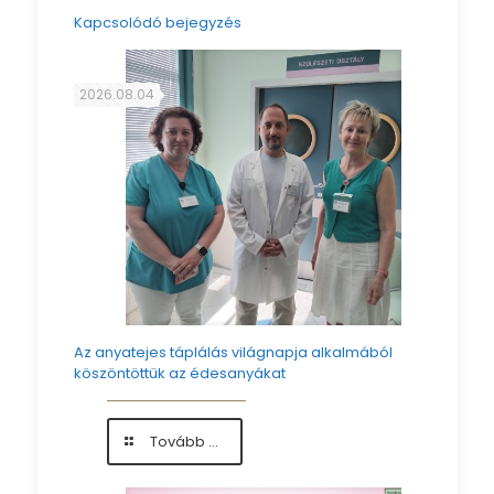
Kapcsolódó bejegyzés
2026.08.04
Az anyatejes táplálás világnapja alkalmából
köszöntöttük az édesanyákat
-
Tovább ...
Az
anyatejes