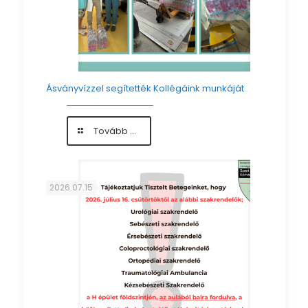
Ásványvízzel segítették Kollégáink munkáját
-
Tovább ...
Ásványvízzel
segítették
Kollégáink
munkáját
2026.07.15