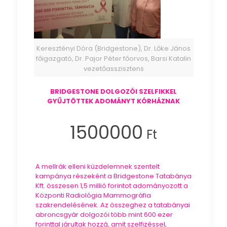
Keresztényi Dóra (Bridgestone), Dr. Lőke János
főigazgató, Dr. Pajor Péter főorvos, Barsi Katalin
vezetőasszisztens
BRIDGESTONE DOLGOZÓI SZELFIKKEL
GYŰJTÖTTEK ADOMÁNYT KÓRHÁZNAK
1500000
Ft
A mellrák elleni küzdelemnek szentelt
kampánya részeként a Bridgestone Tatabánya
Kft. összesen 1,5 millió forintot adományozott a
Központi Radiológia Mammográfia
szakrendelésének. Az összeghez a tatabányai
abroncsgyár dolgozói több mint 600 ezer
forinttal járultak hozzá, amit szelfizéssel,