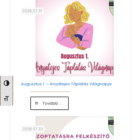
táplálás
világnapja
2026.07.31
alkalmából
köszöntöttük
az
édesanyákat
Augusztus 1. – Anyatejes Táplálás Világnapja
Nagy kontraszt váltása
Betűméret váltása
-
Tovább ...
Augusztus
1.
–
Anyatejes
2026.07.23
Táplálás
Világnapja