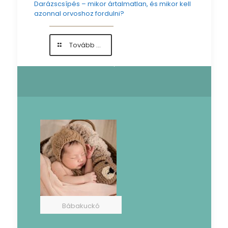
Darázscsípés – mikor ártalmatlan, és mikor kell
azonnal orvoshoz fordulni?
-
Tovább ...
Darázscsípés
–
mikor
ártalmatlan,
és
mikor
kell
azonnal
orvoshoz
fordulni?
Bábakuckó