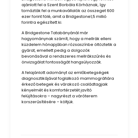
ajánlott fel a Szent Borbála Kórháznak, így
tornázták fel a munkavállalók az összeget 600
ezer forint fölé, amit a Bridgestone1,5 millió
forintra egészített ki.
A Bridgestone Tatabányánál már
hagyománynak számít, hogy a mellrák elleni
küzdelem hónapjában rózsaszínbe öltöztetik a
gyárat, emellett pedig a dolgozók
bevonásával a rendszeres mellrákszűrés és
önvizsgálat fontosságát hangsúlyozzák.
A felajánlott adományt az emlőbetegségek
diagnosztikájával foglalkozó mammográfiára
érkező betegek és várakozó családtagjaik
kényelmét és komfortérzetét javító
felújításokra – nagyrészt a váróterem
korszerűsítésére – költjük.