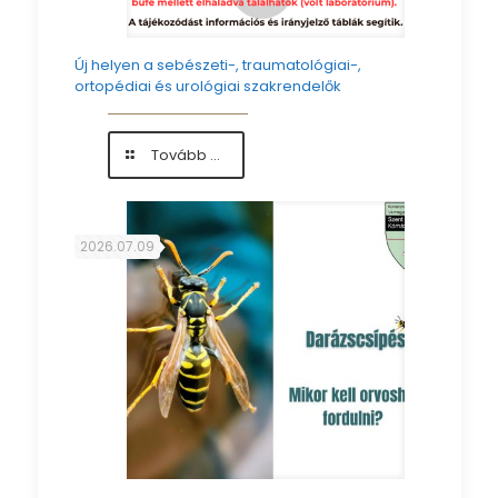
Új helyen a sebészeti-, traumatológiai-,
ortopédiai és urológiai szakrendelők
-
Tovább ...
Új
helyen
a
sebészeti-,
2026.07.09
traumatológiai-,
ortopédiai
és
urológiai
szakrendelők