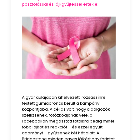
posztolással és lájkgyűjtéssel értek el.
A gyár aulájában kihelyezett, rózsaszínre
festett gumiabroncs került a kampány
központjába. A cél az volt, hogy a dolgozók
szelfizzenek, fotózkodjanak vele, a
Facebookon megosztott fotóikra pedig minél
több lájkot és reakciót – és ezzel együtt
adományt – gyűjtsenek két hét alatt. A
Bridgestone minden egyes lájkért egy forintot