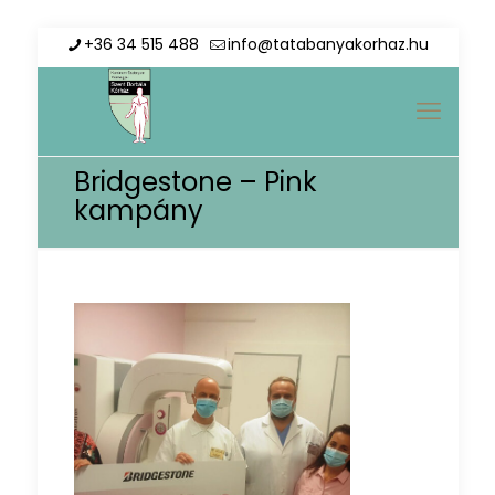
+36 34 515 488
info@tatabanyakorhaz.hu
Bridgestone – Pink
kampány