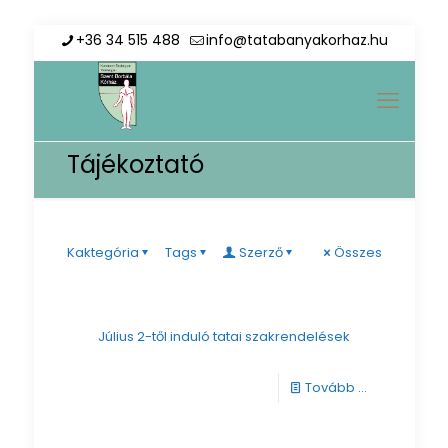
+36 34 515 488
info@tatabanyakorhaz.hu
Tájékoztató
Kaktegória
Tags
Szerző
Összes
Július 2-től induló tatai szakrendelések
-
Tovább ...
Július
2-