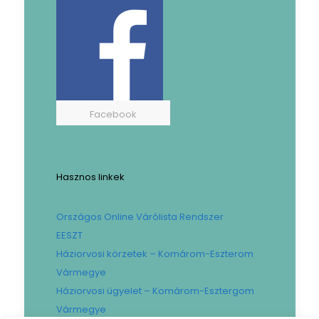
Facebook
Hasznos linkek
Országos Online Várólista Rendszer
EESZT
Háziorvosi körzetek – Komárom-Eszterom
Vármegye
Háziorvosi ügyelet – Komárom-Esztergom
Vármegye