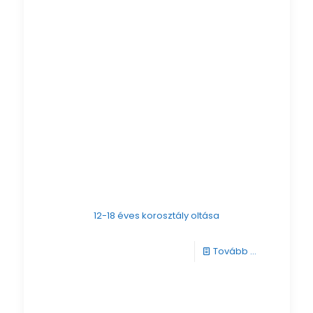
től
induló
tatai
szakrendelé
12-18 éves korosztály oltása
-
Tovább ...
12-
18