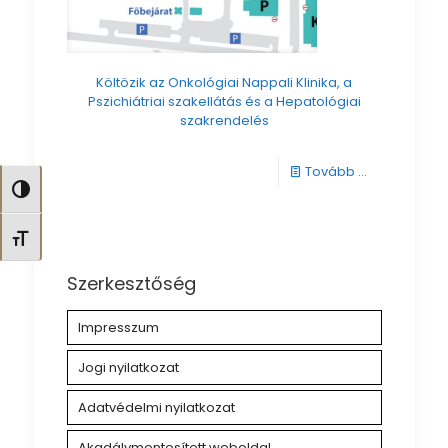
Költözik az Onkológiai Nappali Klinika, a
Pszichiátriai szakellátás és a Hepatológiai
szakrendelés
-
Tovább ...
Nagy kontraszt váltása
Költözik
az
Betűméret váltása
Onkológiai
Szerkesztőség
Nappali
Klinika,
Impresszum
a
Jogi nyilatkozat
Pszichiátriai
Adatvédelmi nyilatkozat
szakellátás
és
Akadálymentesített weboldal