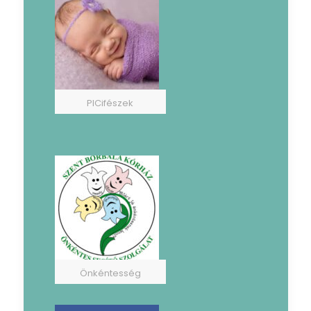
PICifészek
Önkéntesség