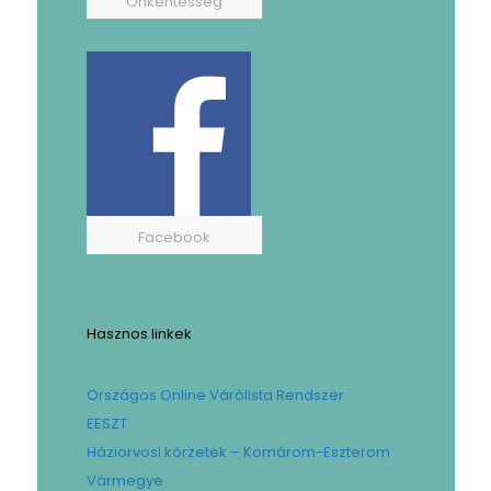
Önkéntesség
Facebook
Hasznos linkek
Országos Online Várólista Rendszer
EESZT
Háziorvosi körzetek – Komárom-Eszterom
Vármegye