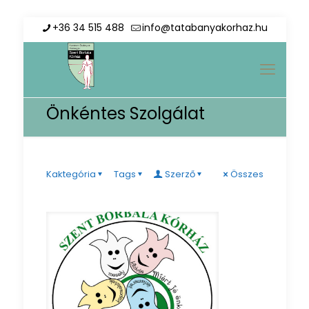
+36 34 515 488
info@tatabanyakorhaz.hu
Önkéntes Szolgálat
Kaktegória
Tags
Szerző
Összes