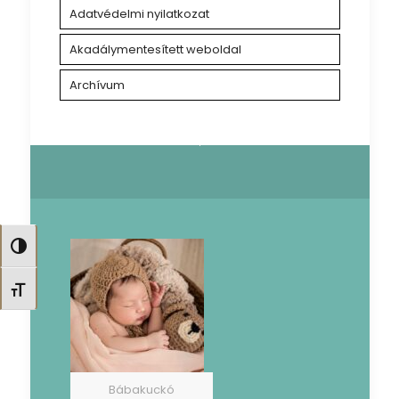
Adatvédelmi nyilatkozat
Akadálymentesített weboldal
Archívum
Nagy kontraszt váltása
Betűméret váltása
Bábakuckó