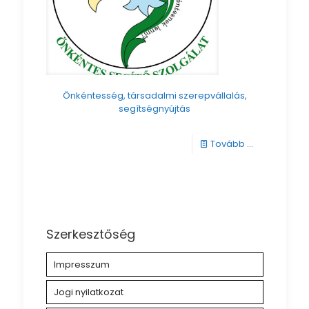
Önkéntesség, társadalmi szerepvállalás,
segítségnyújtás
-
Tovább ...
Önkéntessé
társadalmi
szerepvállal
segítségnyú
Szerkesztőség
Impresszum
Jogi nyilatkozat