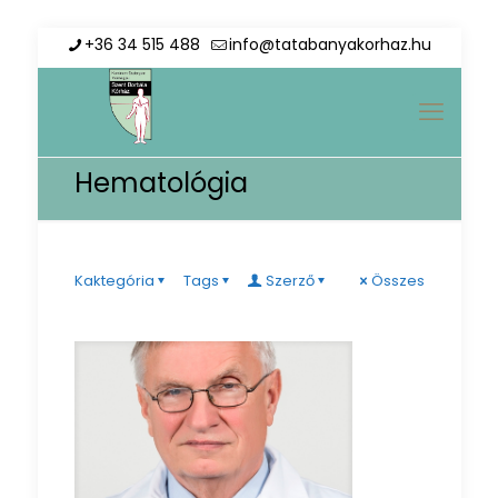
+36 34 515 488
info@tatabanyakorhaz.hu
Hematológia
Kaktegória
Tags
Szerző
Összes