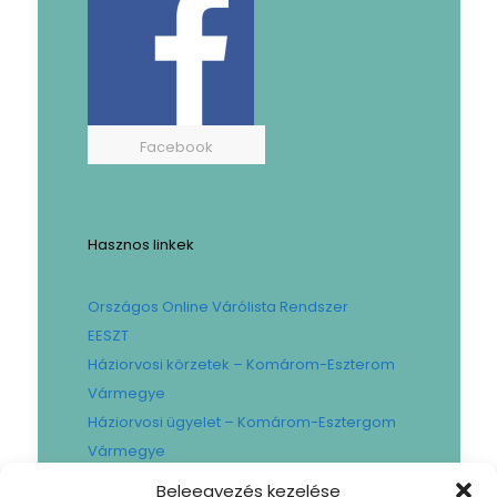
Facebook
Hasznos linkek
Országos Online Várólista Rendszer
EESZT
Háziorvosi körzetek – Komárom-Eszterom
Vármegye
Háziorvosi ügyelet – Komárom-Esztergom
Vármegye
Gyógyszertári ügyelet – Komárom-
Beleegyezés kezelése