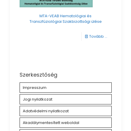
MTA-VEAB Hematológiai és
Transzfúziológiai Szakbizottsági ülése
-
Tovább ...
MTA-
VEAB
Hematológia
és
Szerkesztőség
Transzfúziol
Impresszum
Szakbizottsá
ülése
Jogi nyilatkozat
Adatvédelmi nyilatkozat
Akadálymentesített weboldal