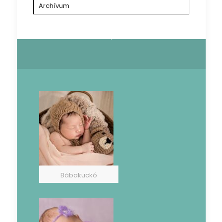
Archívum
Bábakuckó