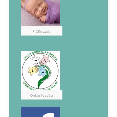
PICifészek
Önkéntesség