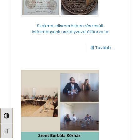
Szakmai elismerésben részesült
intézményünk osztályvezető főorvosa
-
Tovább ...
Szakmai
elismerésb
részesült
intézményü
osztályveze
főorvosa
Nagy kontraszt váltása
Betűméret váltása