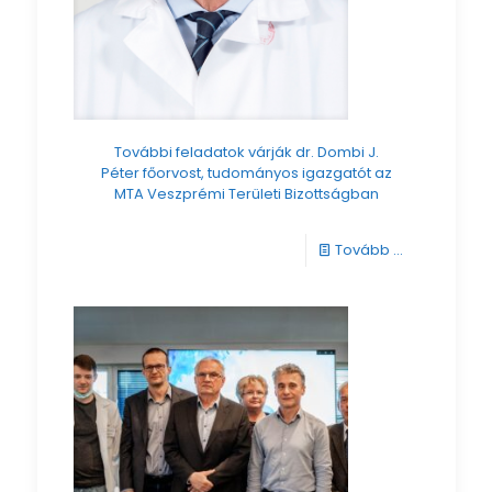
További feladatok várják dr. Dombi J.
Péter főorvost, tudományos igazgatót az
MTA Veszprémi Területi Bizottságban
-
Tovább ...
További
feladatok
várják
dr.
Dombi
J.
Péter