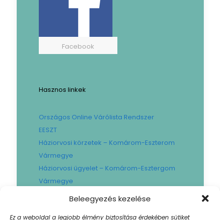
Facebook
Hasznos linkek
Országos Online Várólista Rendszer
EESZT
Háziorvosi körzetek – Komárom-Eszterom
Vármegye
Háziorvosi ügyelet – Komárom-Esztergom
Vármegye
Gyógyszertári ügyelet – Komárom-
Beleegyezés kezelése
Esztergom Vármegye
Ez a weboldal a legjobb élmény biztosítása érdekében sütiket
Városi Fogászat