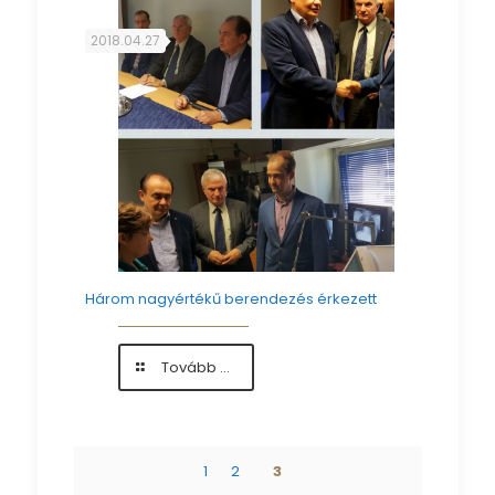
2018.04.27
Három nagyértékű berendezés érkezett
Tovább ...
1
2
3