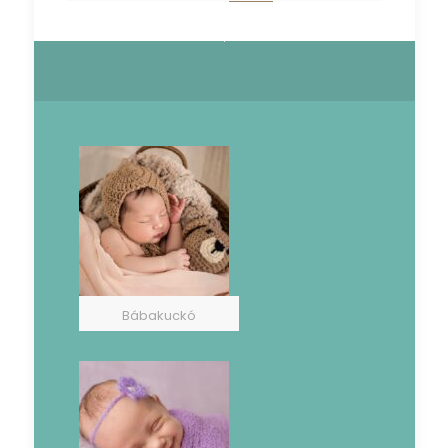
Bábakuckó