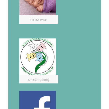
PICifészek
Önkéntesség