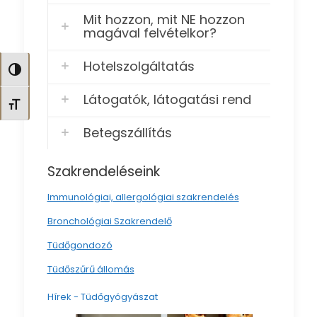
Mit hozzon, mit NE hozzon
magával felvételkor?
Hotelszolgáltatás
Nagy kontraszt váltása
Látogatók, látogatási rend
Betűméret váltása
Betegszállítás
Szakrendeléseink
Immunológiai, allergológiai szakrendelés
Bronchológiai Szakrendelő
Tüdőgondozó
Tüdőszűrű állomás
Hírek - Tüdőgyógyászat