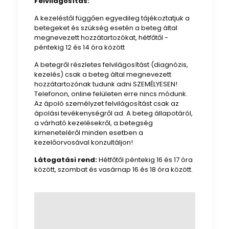
Felvilágosítás:
A kezeléstől függően egyedileg tájékoztatjuk a
betegeket és szükség esetén a beteg által
megnevezett hozzátartozókat, hétfőtől -
péntekig 12 és 14 óra között
A betegről részletes felvilágosítást (diagnózis,
kezelés) csak a beteg által megnevezett
hozzátartozónak tudunk adni SZEMÉLYESEN!
Telefonon, online felületen erre nincs módunk.
Az ápoló személyzet felvilágosítást csak az
ápolási tevékenységről ad. A beteg állapotáról,
a várható kezelésekről, a betegség
kimeneteléről minden esetben a
kezelőorvosával konzultáljon!
Látogatási rend:
Hétfőtől péntekig 16 és 17 óra
között, szombat és vasárnap 16 és 18 óra között.