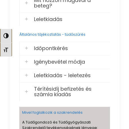
Mit hozzon magával a
beteg?
Leletkiadás
Általános tájékoztatás - tüdőszűrés
Nagy kontraszt váltása
Időpontkérés
Betűméret váltása
Igénybevétel módja
Leletkiadás - leletezés
Térítésidíj befizetés és
számla kiadás
Mivel foglalkozik a szakrendelés
A Tüdőgondozó és Tüdőgyógyászati
Szakrendelő tevékenységének lényege: