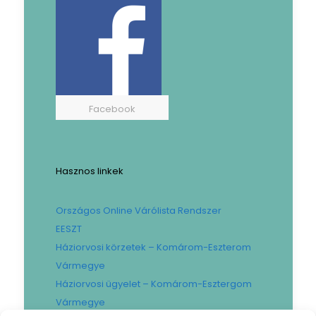
Facebook
Hasznos linkek
Országos Online Várólista Rendszer
EESZT
Háziorvosi körzetek – Komárom-Eszterom
Vármegye
Háziorvosi ügyelet – Komárom-Esztergom
Vármegye