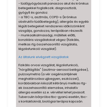
- tüdőgyógyászati panaszos akut és krónikus
betegekkel foglalkozik; diagnosztizál,
gyógyít és gondoz.
- a TBC-s, asztmás, COPD-s (krónikus
obstruktív tüdőbetegség), allergiás és egyéb
légúti betegeket rendszeres időközönként
vizsgálja, gondozza, terápiában részesíti.
- munkaalkalmassági, műtétek előtti,
konziliáris vizsgálatokat végez (fizikális,
mellkas rtg összehasonlító vizsgálata,
légzésfunkció vizsgálat).
Az általunk elvégzett vizsgálatok
Fizikális orvosi vizsgálat, légzésfunkció,
"hörgőtágítás" (asztma-aerosol belégzése),
pulzoxymetria (a vér oxigénszintjének
meghatározása ujjbegyen, eszközzel),
korábbiakban készült kétirányú mellkas rtg-
ek összehasonlító elemzése, inhalatív
allergia esetén sz.e. vérvétel lehet javasolt.
Tuberculin bőrpróba tbc-gyanú esetén, tbc-
s kontaktoknál, biológiai terápia kapcsán.