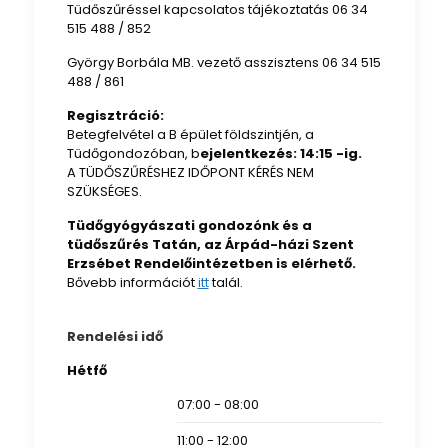
Tüdőszűréssel kapcsolatos tájékoztatás 06 34
515 488 / 852
György Borbála MB. vezető asszisztens 06 34 515
488 / 861
Regisztráció:
Betegfelvétel a B épület földszintjén, a
Tüdőgondozóban, b
ejelentkezés: 14:15 -ig.
A TÜDŐSZŰRÉSHEZ IDŐPONT KÉRÉS NEM
SZÜKSÉGES.
Tüdőgyógyászati gondozónk és a
tüdőszűrés Tatán, az Árpád-házi Szent
Erzsébet Rendelőintézetben is elérhető.
Bővebb információt
itt
talál.
Rendelési idő
Hétfő
07:00 - 08:00
11:00 - 12:00