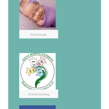
PICifészek
Önkéntesség