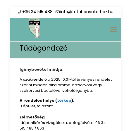
+36 34 515 488
info@tatabanyakorhaz.hu
Tüdőgondozó
Igénybevétel módja:
A szakrendelő a 2025.10.01-től érvényes rendelet
szerint minden alkalommal háziorvosi vagy
szakorvosi beutalóval vehető igénybe.
A rendelés helye (
térkép
):
B épület, földszint
Elérhetőség
Időpontkérés vizsgálatra, betegfelvétel 06 34
515 488 / 863