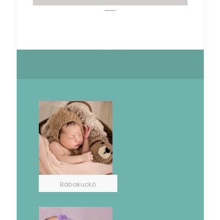
Bábakuckó