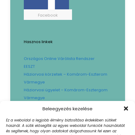
Facebook
Hasznos linkek
Országos Online Várólista Rendszer
EESZT
Háziorvosi körzetek – Komárom-Eszterom
Vármegye
Háziorvosi ügyelet – Komárom-Esztergom
Vármegye
Gyógyszertári ügyelet – Komárom-
Beleegyezés kezelése
Esztergom Vármegye
Ez a weboldal a legjobb élmény biztosítása érdekében sütiket
Városi Fogászat
használ. A sütik elősegítik az egyes weboldal funkciók használatát
Művese Állomás B.Braun
és segítenek, hogy olyan adatokat dolgozhassunk fel ezen az