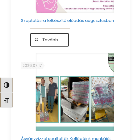
Szoptatásra felkészítő előadás augusztusban
-
Tovább ...
Szoptatásra
felkészítő
előadás
augusztusban
2026.07.17
Nagy kontraszt váltása
Betűméret váltása
Ásványvízzel segítették Kollégáink munkáját