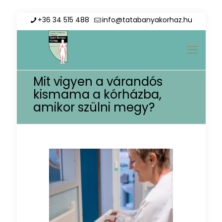
+36 34 515 488
info@tatabanyakorhaz.hu
Mit vigyen a várandós
kismama a kórházba,
amikor szülni megy?