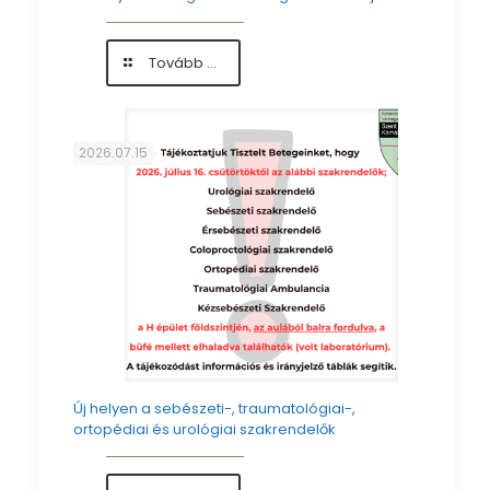
-
Tovább ...
Ásványvízzel
segítették
Kollégáink
munkáját
2026.07.15
Új helyen a sebészeti-, traumatológiai-,
ortopédiai és urológiai szakrendelők