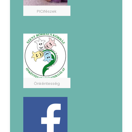
PICifészek
Önkéntesség