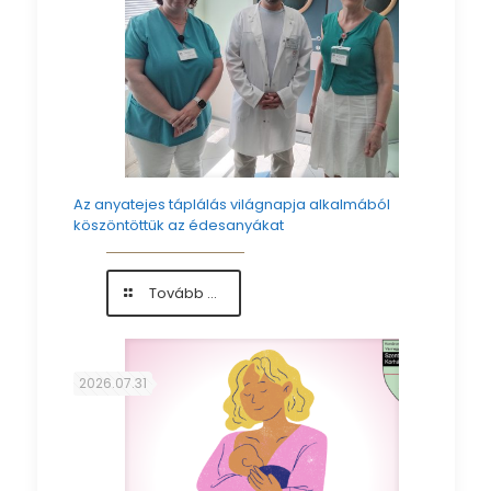
Az anyatejes táplálás világnapja alkalmából
köszöntöttük az édesanyákat
-
Tovább ...
Az
anyatejes
táplálás
világnapja
2026.07.31
alkalmából
köszöntöttük
az
édesanyákat