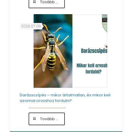
-
Tovább ...
Új
helyen
a
sebészeti-,
2026.07.09
traumatológiai-,
ortopédiai
és
urológiai
szakrendelők
Darázscsípés – mikor ártalmatlan, és mikor kell
azonnal orvoshoz fordulni?
-
Tovább ...
Darázscsípés
–