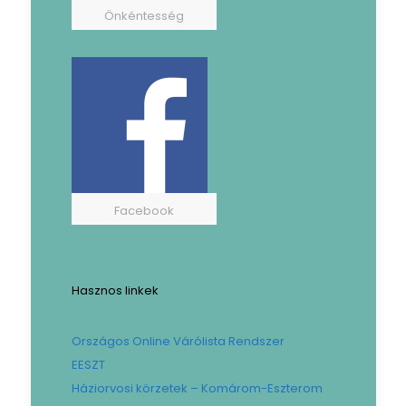
Önkéntesség
Facebook
Hasznos linkek
Országos Online Várólista Rendszer
EESZT
Háziorvosi körzetek – Komárom-Eszterom