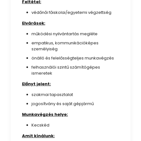
Feltétel:
védőnői főiskolai/egyetemi végzettség
Elvárások:
működési nyilvántartás megléte
empatikus, kommunikációképes
személyiség
önálló és felelősségteljes munkavégzés
felhasználói szintű számítógépes
ismeretek
Előnyt jelent:
szakmai tapasztalat
jogosítvány és saját gépjármű
Munkavégzés helye:
Kecskéd
Amit kínálunk: