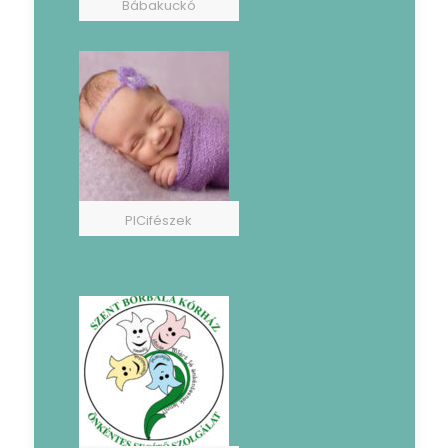
Bábakuckó
PICifészek