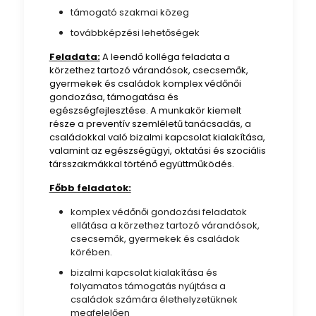
támogató szakmai közeg
továbbképzési lehetőségek
Feladata:
A leendő kolléga feladata a
körzethez tartozó várandósok, csecsemők,
gyermekek és családok komplex védőnői
gondozása, támogatása és
egészségfejlesztése. A munkakör kiemelt
része a preventív szemléletű tanácsadás, a
családokkal való bizalmi kapcsolat kialakítása,
valamint az egészségügyi, oktatási és szociális
társszakmákkal történő együttműködés.
Főbb feladatok:
komplex védőnői gondozási feladatok
ellátása a körzethez tartozó várandósok,
csecsemők, gyermekek és családok
körében.
bizalmi kapcsolat kialakítása és
folyamatos támogatás nyújtása a
családok számára élethelyzetüknek
megfelelően