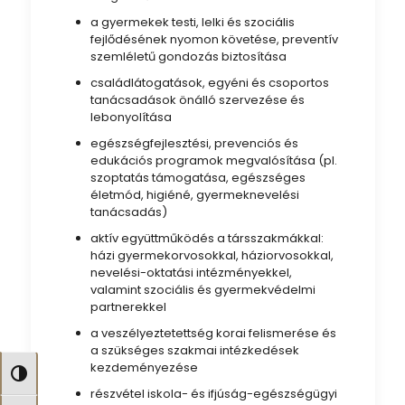
a gyermekek testi, lelki és szociális
fejlődésének nyomon követése, preventív
szemléletű gondozás biztosítása
családlátogatások, egyéni és csoportos
tanácsadások önálló szervezése és
lebonyolítása
egészségfejlesztési, prevenciós és
edukációs programok megvalósítása (pl.
szoptatás támogatása, egészséges
életmód, higiéné, gyermeknevelési
tanácsadás)
aktív együttműködés a társszakmákkal:
házi gyermekorvosokkal, háziorvosokkal,
nevelési-oktatási intézményekkel,
valamint szociális és gyermekvédelmi
partnerekkel
a veszélyeztetettség korai felismerése és
a szükséges szakmai intézkedések
kezdeményezése
Nagy kontraszt váltása
részvétel iskola- és ifjúság-egészségügyi