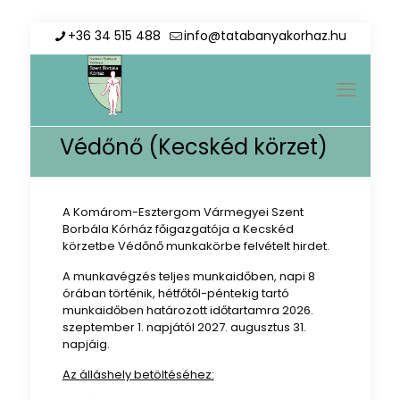
+36 34 515 488
info@tatabanyakorhaz.hu
Védőnő (Kecskéd körzet)
A Komárom-Esztergom Vármegyei Szent
Borbála Kórház főigazgatója a Kecskéd
körzetbe Védőnő munkakörbe felvételt hirdet.
A munkavégzés teljes munkaidőben, napi 8
órában történik, hétfőtől-péntekig tartó
munkaidőben határozott időtartamra 2026.
szeptember 1. napjától 2027. augusztus 31.
napjáig.
Az álláshely betöltéséhez: