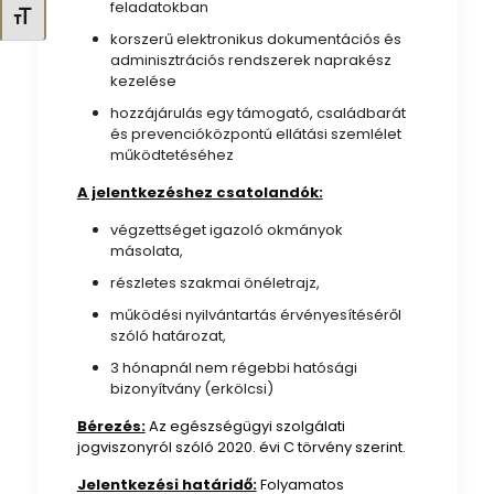
feladatokban
Betűméret váltása
korszerű elektronikus dokumentációs és
adminisztrációs rendszerek naprakész
kezelése
hozzájárulás egy támogató, családbarát
és prevencióközpontú ellátási szemlélet
működtetéséhez
A jelentkezéshez csatolandók:
végzettséget igazoló okmányok
másolata,
részletes szakmai önéletrajz,
működési nyilvántartás érvényesítéséről
szóló határozat,
3 hónapnál nem régebbi hatósági
bizonyítvány (erkölcsi)
Bérezés:
Az egészségügyi szolgálati
jogviszonyról szóló 2020. évi C törvény szerint.
Jelentkezési határidő:
Folyamatos