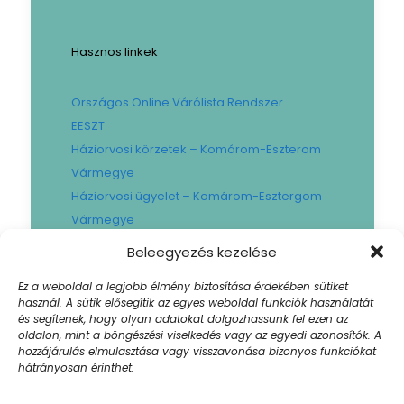
Hasznos linkek
Országos Online Várólista Rendszer
EESZT
Háziorvosi körzetek – Komárom-Eszterom
Vármegye
Háziorvosi ügyelet – Komárom-Esztergom
Vármegye
Gyógyszertári ügyelet – Komárom-
Beleegyezés kezelése
Esztergom Vármegye
Ez a weboldal a legjobb élmény biztosítása érdekében sütiket
Városi Fogászat
használ. A sütik elősegítik az egyes weboldal funkciók használatát
Művese Állomás B.Braun
és segítenek, hogy olyan adatokat dolgozhassunk fel ezen az
oldalon, mint a böngészési viselkedés vagy az egyedi azonosítók. A
Facility hibabejelentő
hozzájárulás elmulasztása vagy visszavonása bizonyos funkciókat
Sajtószoba
hátrányosan érinthet.