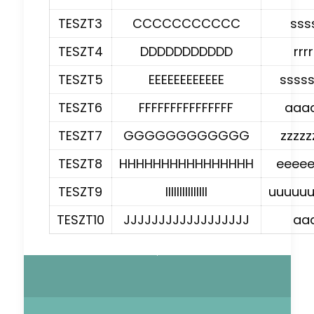
TESZT3
CCCCCCCCCCC
sss
TESZT4
DDDDDDDDDDD
rrrr
TESZT5
EEEEEEEEEEEE
ssss
TESZT6
FFFFFFFFFFFFFFF
aaa
TESZT7
GGGGGGGGGGGG
zzzzz
TESZT8
HHHHHHHHHHHHHHHH
eeee
TESZT9
IIIIIIIIIIIIIII
uuuuu
TESZT10
JJJJJJJJJJJJJJJJJJ
aa