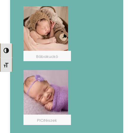
Nagy kontraszt váltása
Bábakuckó
Betűméret váltása
PICifészek