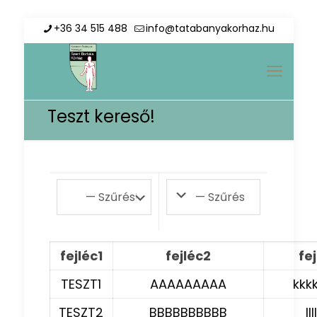
+36 34 515 488
info@tatabanyakorhaz.hu
Teszt kereső!
fejléc1
fejléc2
fe
TESZT1
AAAAAAAAA
kkk
TESZT2
BBBBBBBBBB
lll