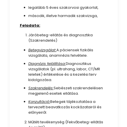
legalább 5 éves szakorvosi gyakorlat,
második, illetve harmadik szakvizsga,
Feladata:
Járóbeteg-ellátás és diagnosztika
(Szakrendelés)
Betegvizsgálat:
A páciensek fizikális
vizsgálata, anamnézis felvétele.
Diagnózis felállítása:
Diagnosztikus
vizsgálatok (pl. ultrahang, labor, CT/MR
leletek) értékelése és a kezelési terv
kidolgozása.
Szakrendelés:
Sebészeti szakrendelésen
megjelenő esetek ellátása.
Konzultáció:
Betegek tájékoztatása a
tervezett beavatkozás kockázatairól és
előnyeiről.
Műtéti tevékenység (Fekvőbeteg-ellátás