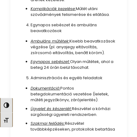
Komplikációk kezelése:
Műtét utáni
szövődmények felismerése és ellátása.
Egynapos sebészet és ambuláns
beavatkozások
Ambuláns műtétek:
Kisebb beavatkozások
végzése (pl. anyajegy eltávolítás,
zsírcsomó eltávolítás, benőtt köröm).
Egynapos sebészet:
Olyan műtétek, ahol a
beteg 24 órán belül távozhat.
Adminisztrációs és egyéb feladatok
Dokumentáció:
Pontos
betegdokumentáció vezetése (leletek,
műtéti jegyzőkönyv, zárójelentés).
Nagy kontraszt váltása
Ügyelet és készenlét:
Részvétel a kórházi
sürgősségi ügyeleti rendszerben.
Betűméret váltása
Szakmai fejlődés:
Részvétel
továbbképzéseken, protokollok betartása