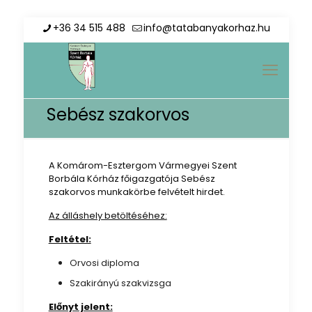
+36 34 515 488
info@tatabanyakorhaz.hu
Sebész szakorvos
A Komárom-Esztergom Vármegyei Szent
Borbála Kórház főigazgatója Sebész
szakorvos munkakörbe felvételt hirdet.
Az álláshely betöltéséhez:
Feltétel:
Orvosi diploma
Szakirányú szakvizsga
Előnyt jelent: