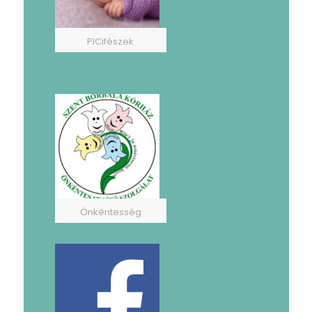
PICifészek
Önkéntesség