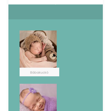
Bábakuckó