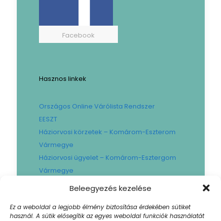
Facebook
Hasznos linkek
Országos Online Várólista Rendszer
EESZT
Háziorvosi körzetek – Komárom-Eszterom
Vármegye
Háziorvosi ügyelet – Komárom-Esztergom
Vármegye
Gyógyszertári ügyelet – Komárom-
Beleegyezés kezelése
Esztergom Vármegye
Ez a weboldal a legjobb élmény biztosítása érdekében sütiket
Városi Fogászat
használ. A sütik elősegítik az egyes weboldal funkciók használatát