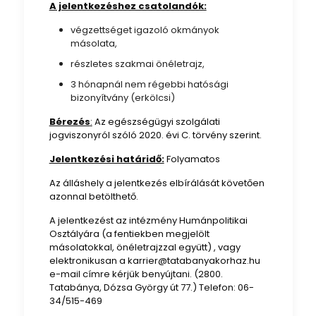
A jelentkezéshez csatolandók:
végzettséget igazoló okmányok
másolata,
részletes szakmai önéletrajz,
3 hónapnál nem régebbi hatósági
bizonyítvány (erkölcsi)
Bérezés
:
Az egészségügyi szolgálati
jogviszonyról szóló 2020. évi C. törvény szerint.
Jelentkezési határidő:
Folyamatos
Az álláshely a jelentkezés elbírálását követően
azonnal betölthető.
A jelentkezést az intézmény Humánpolitikai
Osztályára (a fentiekben megjelölt
másolatokkal, önéletrajzzal együtt) , vagy
elektronikusan a karrier@tatabanyakorhaz.hu
e-mail címre kérjük benyújtani. (2800.
Tatabánya, Dózsa György út 77.) Telefon: 06-
34/515-469