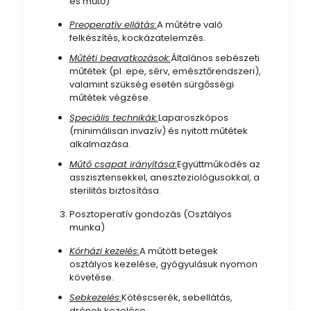
és műtő)
Preoperatív ellátás:
A műtétre való
felkészítés, kockázatelemzés.
Műtéti beavatkozások:
Általános sebészeti
műtétek (pl. epe, sérv, emésztőrendszeri),
valamint szükség esetén sürgősségi
műtétek végzése.
Speciális technikák:
Laparoszkópos
(minimálisan invazív) és nyitott műtétek
alkalmazása.
Műtő csapat irányítása:
Együttműködés az
asszisztensekkel, aneszteziológusokkal, a
sterilitás biztosítása.
Posztoperatív gondozás (Osztályos
munka)
Kórházi kezelés:
A műtött betegek
osztályos kezelése, gyógyulásuk nyomon
követése.
Sebkezelés:
Kötéscserék, sebellátás,
drének kezelése.