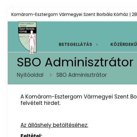
Komárom-Esztergom Vármegyei Szent Borbála Kórház | 28
BETEGELLÁTÁS
KÖZÉRDEKŰ
SBO Adminisztrátor
Nyitóoldal
SBO Adminisztrátor
A Komárom-Esztergom Vármegyei Szent Borb
felvételt hirdet.
Az álláshely betöltéséhez:
Feltétel: