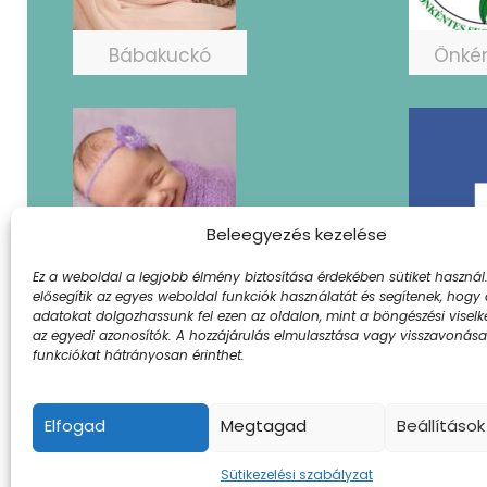
Bábakuckó
Önké
Beleegyezés kezelése
Ez a weboldal a legjobb élmény biztosítása érdekében sütiket használ.
PICifészek
Fac
elősegítik az egyes weboldal funkciók használatát és segítenek, hogy
adatokat dolgozhassunk fel ezen az oldalon, mint a böngészési visel
az egyedi azonosítók. A hozzájárulás elmulasztása vagy visszavonás
funkciókat hátrányosan érinthet.
© 2024 Szent Borbála Kórház. A
Elfogad
Megtagad
Beállítások
Sütikezelési szabályzat