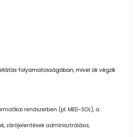
ellátás folyamatosságában, mivel ők végzik
rmatikai rendszerben (pl. MED-SOL), a
tek, zárójelentések adminisztrálása,