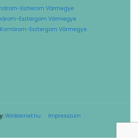
Komárom-Eszterom Vármegye
Komárom-Esztergom Vármegye
 – Komárom-Esztergom Vármegye
y:
Winklernet.hu
Impresszum