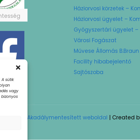
Háziorvosi körzetek – 
ntesség
Háziorvosi ügyelet – 
Gyógyszertári ügyelet
Városi Fogászat
Művese Állomás B.Braun
Facility hibabejelentő
Sajtószoba
 A sütik
ebook
 olyan
kedés vagy
a bizonyos
ll Rights |
Akadálymentesített weboldal
| Created b