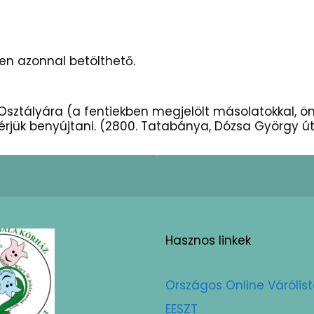
ően azonnal betölthető.
Osztályára (a fentiekben megjelölt másolatokkal, öné
rjük benyújtani. (2800. Tatabánya, Dózsa György út
Hasznos linkek
Országos Online Várólis
EESZT