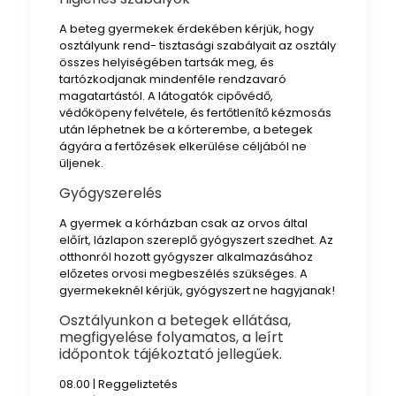
A beteg gyermekek érdekében kérjük, hogy
osztályunk rend- tisztasági szabályait az osztály
összes helyiségében tartsák meg, és
tartózkodjanak mindenféle rendzavaró
magatartástól. A látogatók cipővédő,
védőköpeny felvétele, és fertőtlenítő kézmosás
után léphetnek be a kórterembe, a betegek
ágyára a fertőzések elkerülése céljából ne
üljenek.
Gyógyszerelés
A gyermek a kórházban csak az orvos által
előírt, lázlapon szereplő gyógyszert szedhet. Az
otthonról hozott gyógyszer alkalmazásához
előzetes orvosi megbeszélés szükséges. A
gyermekeknél kérjük, gyógyszert ne hagyjanak!
Osztályunkon a betegek ellátása,
megfigyelése folyamatos, a leírt
időpontok tájékoztató jellegűek.
08.00 | Reggeliztetés