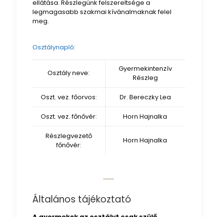
ellátása. Részlegünk felszereltsége a
legmagasabb szakmai kívánalmaknak felel
meg.
Osztálynapló:
Gyermekintenzív
Osztály neve:
Részleg
Oszt. vez. főorvos:
Dr. Bereczky Lea
Oszt. vez. főnővér:
Horn Hajnalka
Részlegvezető
Horn Hajnalka
főnővér:
Általános tájékoztató
A gyermekek az osztályt csak szülő,