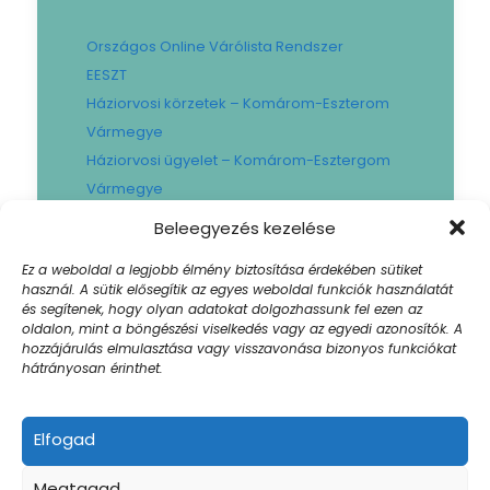
Országos Online Várólista Rendszer
EESZT
Háziorvosi körzetek – Komárom-Eszterom
Vármegye
Háziorvosi ügyelet – Komárom-Esztergom
Vármegye
Gyógyszertári ügyelet – Komárom-
Beleegyezés kezelése
Esztergom Vármegye
Ez a weboldal a legjobb élmény biztosítása érdekében sütiket
Városi Fogászat
használ. A sütik elősegítik az egyes weboldal funkciók használatát
Művese Állomás B.Braun
és segítenek, hogy olyan adatokat dolgozhassunk fel ezen az
oldalon, mint a böngészési viselkedés vagy az egyedi azonosítók. A
Facility hibabejelentő
hozzájárulás elmulasztása vagy visszavonása bizonyos funkciókat
Sajtószoba
hátrányosan érinthet.
Elfogad
© 2024 Szent Borbála Kórház. All Rights |
Megtagad
Akadálymentesített weboldal
| Created by: