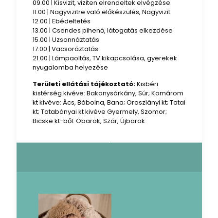
09.00 | Kisvizit, viziten elrendeltek elvégzése
11.00 | Nagyvizitre való előkészülés, Nagyvizit
12.00 | Ebédeltetés
13.00 | Csendes pihenő, látogatás elkezdése
15.00 | Uzsonnáztatás
17.00 | Vacsoráztatás
21.00 | Lámpaoltás, TV kikapcsolása, gyerekek
nyugalomba helyezése
Területi ellátási tájékoztató:
Kisbéri
kistérség kivéve: Bakonysárkány, Súr; Komárom
kt kivéve: Ács, Bábolna, Bana; Oroszlányi kt; Tatai
kt; Tatabányai kt kivéve Gyermely, Szomor;
Bicske kt-ből: Óbarok, Szár, Újbarok