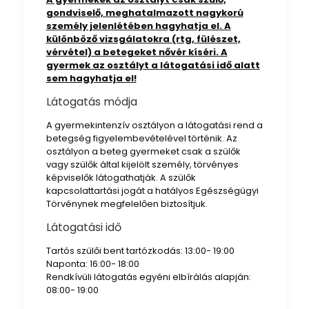
gondviselő, meghatalmazott nagykorú
személy jelenlétében hagyhatja el. A
különböző vizsgálatokra (rtg, fülészet,
vérvétel) a betegeket nővér kíséri. A
gyermek az osztályt a látogatási idő alatt
sem hagyhatja el!
Látogatás módja
A gyermekintenzív osztályon a látogatási rend a
betegség figyelembevételével történik. Az
osztályon a beteg gyermeket csak a szülők
vagy szülők által kijelölt személy, törvényes
képviselők látogathatják. A szülők
kapcsolattartási jogát a hatályos Egészségügyi
Törvénynek megfelelően biztosítjuk.
Látogatási idő
Tartós szülői bent tartózkodás: 13:00- 19:00
Naponta: 16:00- 18:00
Rendkívüli látogatás egyéni elbírálás alapján:
08:00- 19:00