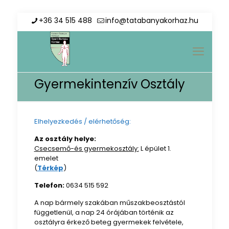
+36 34 515 488
info@tatabanyakorhaz.hu
Gyermekintenzív Osztály
Elhelyezkedés / elérhetőség:
Az osztály helye:
Csecsemő-és gyermekosztály:
L épület 1.
emelet
(
Térkép
)
Telefon:
0634 515 592
A nap bármely szakában műszakbeosztástól
függetlenül, a nap 24 órájában történik az
osztályra érkező beteg gyermekek felvétele,