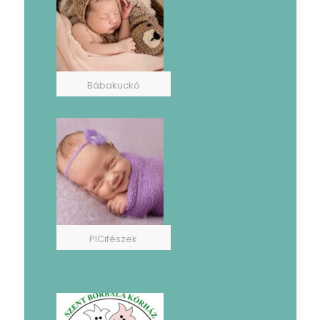
Bábakuckó
PICifészek