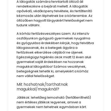
A látogatók számára fenntartott öltöző áll
rendelkezésre a bejárat mellett. A látogatók
cipővédő, védőköpeny felvétele, és fertőtlenítő
kézmosás után léphetnek be a kórterembe. Az
öltözőben hagyott tárgyakért felelősséget nem
tudunk vállalni.
A kórház fertőzésveszélyes üzem. Az intenzív
osztályunkon gyógyuló gyermekek nyugalma
és gyógyulása érdekében kérjük, hogy felváltva
látogassanak, és a betegek ágyára a
fertőzések elkerülése céljából ne üljenek.
Egészségügyi higiénés okok miatt 12 éven aluli
gyermeket saját érdekében ne hozzanak
magukkal látogatóba! Számos veszélynek,
betegségnek tehetik ki, amelyekért a kórház
nem vállal felelősséget.
Mit hozhatnak/tarthatnak
magukkal/maguknál?
Játékok: lehetőleg lemosható (fertőtleníthető)
nem értékes játékok legyenek, amivel a
gyermekek nem tehetnek egymásban kárt.