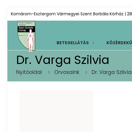
Komárom-Esztergom Vármegyei Szent Borbála Kórház | 28
BETEGELLÁTÁS
KÖZÉRDEKŰ
Dr. Varga Szilvia
Nyitóoldal
Orvosaink
Dr. Varga Szilvia