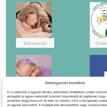
Bábakuckó
Önké
Beleegyezés kezelése
Ez a weboldal a legjobb élmény biztosítása érdekében sütiket használ.
PICifészek
Fac
elősegítik az egyes weboldal funkciók használatát és segítenek, hogy
adatokat dolgozhassunk fel ezen az oldalon, mint a böngészési visel
az egyedi azonosítók. A hozzájárulás elmulasztása vagy visszavonás