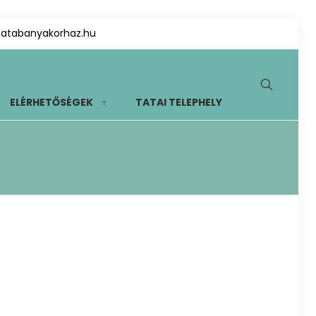
tatabanyakorhaz.hu
ELÉRHETŐSÉGEK
TATAI TELEPHELY