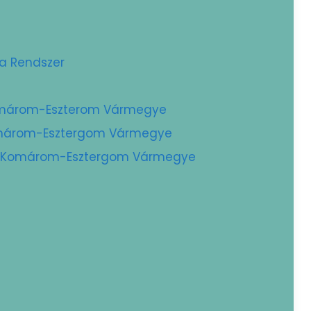
ta Rendszer
Komárom-Eszterom Vármegye
Komárom-Esztergom Vármegye
 – Komárom-Esztergom Vármegye