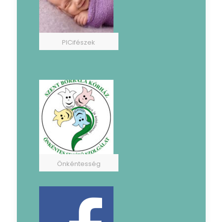
PICifészek
Önkéntesség