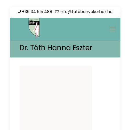
+36 34 515 488
info@tatabanyakorhaz.hu
Dr. Tóth Hanna Eszter