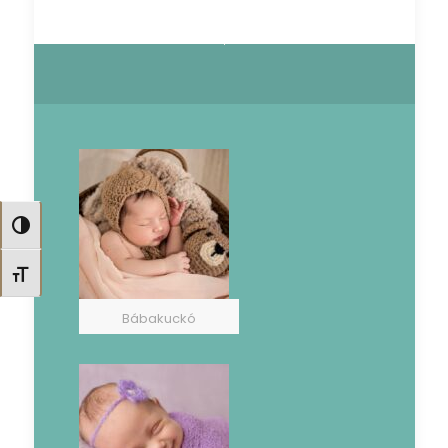
Nagy kontraszt váltása
Betűméret váltása
Bábakuckó