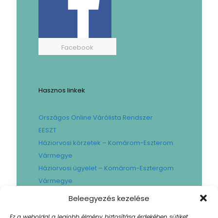
Facebook
Hasznos linkek
Országos Online Várólista Rendszer
EESZT
Háziorvosi körzetek – Komárom-Eszterom
Vármegye
Háziorvosi ügyelet – Komárom-Esztergom
Vármegye
Gyógyszertári ügyelet – Komárom-
Beleegyezés kezelése
Esztergom Vármegye
Ez a weboldal a legjobb élmény biztosítása érdekében sütiket