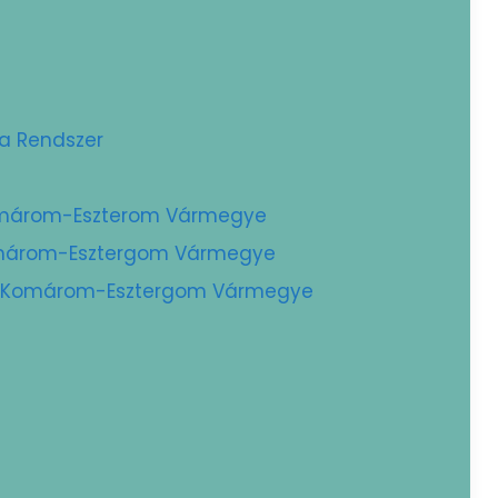
ta Rendszer
Komárom-Eszterom Vármegye
Komárom-Esztergom Vármegye
 – Komárom-Esztergom Vármegye