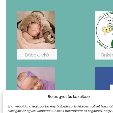
Bábakuckó
Önké
Beleegyezés kezelése
Ez a weboldal a legjobb élmény biztosítása érdekében sütiket használ.
PICifészek
Fac
elősegítik az egyes weboldal funkciók használatát és segítenek, hogy