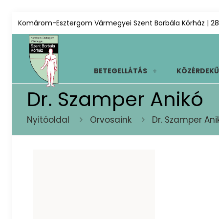
Komárom-Esztergom Vármegyei Szent Borbála Kórház | 28
BETEGELLÁTÁS
KÖZÉRDEKŰ
Dr. Szamper Anikó
Nyitóoldal
Orvosaink
Dr. Szamper Ani