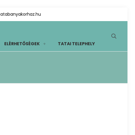
tatabanyakorhaz.hu
ELÉRHETŐSÉGEK
TATAI TELEPHELY