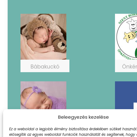
Bábakuckó
Önké
Beleegyezés kezelése
Ez a weboldal a legjobb élmény biztosítása érdekében sütiket használ.
PICifészek
Fac
elősegítik az egyes weboldal funkciók használatát és segítenek, hogy