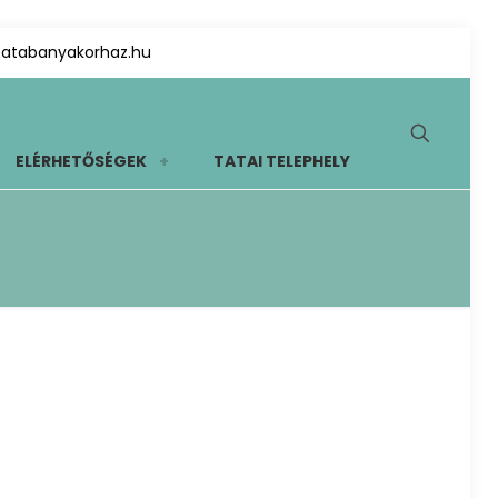
tatabanyakorhaz.hu
ELÉRHETŐSÉGEK
TATAI TELEPHELY