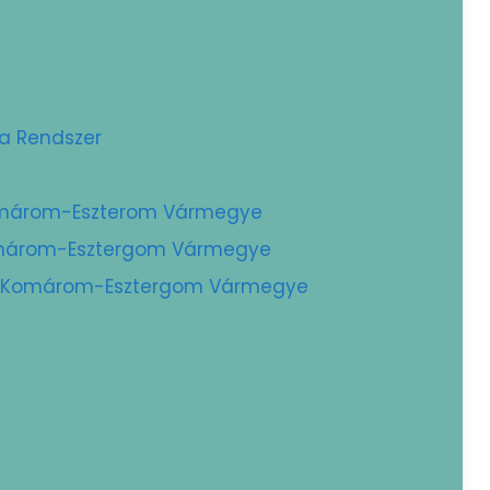
ta Rendszer
Komárom-Eszterom Vármegye
Komárom-Esztergom Vármegye
 – Komárom-Esztergom Vármegye