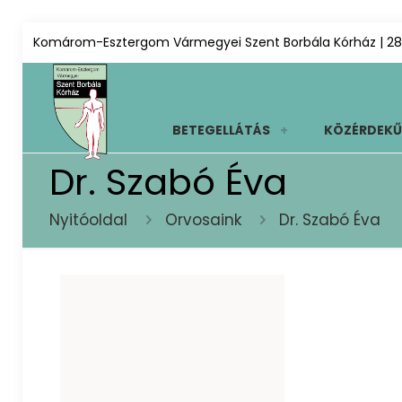
Komárom-Esztergom Vármegyei Szent Borbála Kórház | 28
BETEGELLÁTÁS
KÖZÉRDEKŰ
Dr. Szabó Éva
Nyitóoldal
Orvosaink
Dr. Szabó Éva