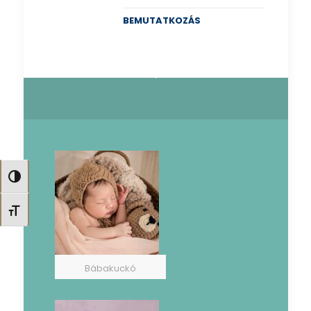
BEMUTATKOZÁS
Nagy kontraszt váltása
Betűméret váltása
Bábakuckó