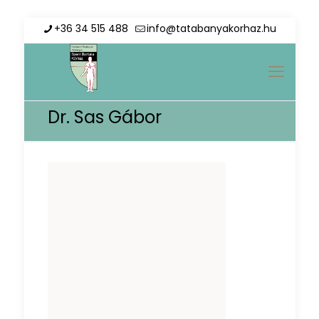
+36 34 515 488
info@tatabanyakorhaz.hu
Dr. Sas Gábor