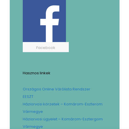
Facebook
Hasznos linkek
Országos Online Várólista Rendszer
EESZT
Háziorvosi körzetek – Komárom-Eszterom
Vármegye
Háziorvosi ügyelet – Komárom-Esztergom
Vármegye