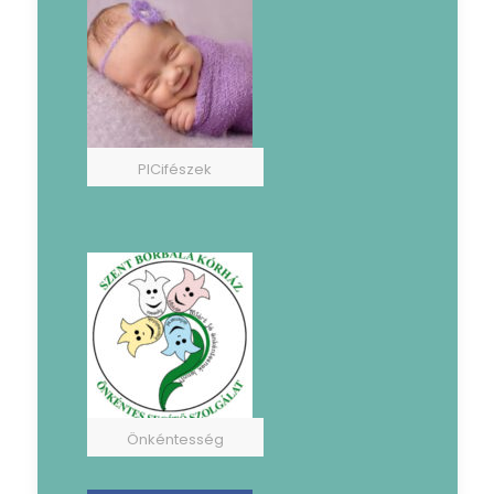
PICifészek
Önkéntesség