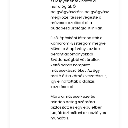
szívügyének tekintette a
nefrológiát. Ő
belgyógyászként, belgyógyász
megközelítéssel végezte a
művesekezeléseket a
budapesti Urológiai Klinikán.
Első lépésként létrehozták a
Komárom-Esztergom megyei
Művese Alapítványt, az ide
befolyt adományokból
Svédországból vásároltak
kettő darab komplett
művesekészüléket. Az ügy
mellé állt a kórház vezetése is,
így elindították a dializis
kezeléseket.
Mára a művese kezelés
minden beteg számára
biztosított és egy épületben
tudják biztosítani az osztályos
munkát is.