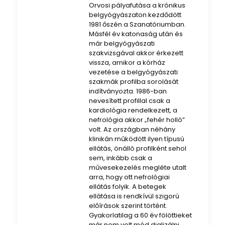
Orvosi pályafutása a krónikus
belgyógyászaton kezdődött
1981 őszén a Szanatóriumban.
Másfél év katonaság után és
már belgyógyászati
szakvizsgával akkor érkezett
vissza, amikor a kórház
vezetése a belgyógyászati
szakmák profilba sorolását
indítványozta. 1986-ban
nevesített profillal csak a
kardiológia rendelkezett, a
nefrológia akkor „fehér holló”
volt. Az országban néhány
klinikán működött ilyen típusú
ellátás, önálló profilként sehol
sem, inkább csak a
művesekezelés megléte utalt
arra, hogy ott nefrológiai
ellátás folyik. A betegek
ellátása is rendkívül szigorú
előírások szerint történt.
Gyakorlatilag a 60 év fölöttieket
már nem volt mód dializálni,