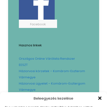
Facebook
Hasznos linkek
Országos Online Várólista Rendszer
EESZT
Háziorvosi körzetek – Komárom-Eszterom
Vármegye
Háziorvosi ügyelet – Komárom-Esztergom
Vármegye
Gyógyszertári ügyelet – Komárom-
Beleegyezés kezelése
Esztergom Vármegye