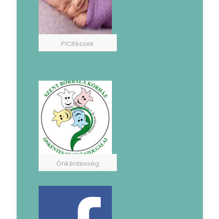
PICifészek
Önkéntesség