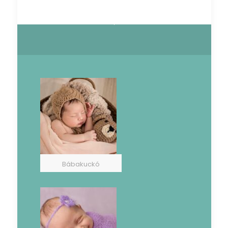
Bábakuckó