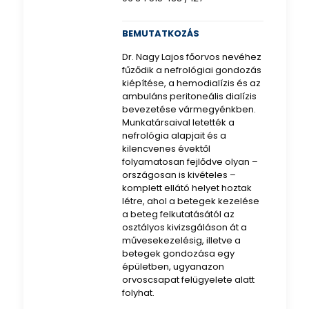
BEMUTATKOZÁS
Dr. Nagy Lajos főorvos nevéhez
fűződik a nefrológiai gondozás
kiépítése, a hemodialízis és az
ambuláns peritoneális dialízis
bevezetése vármegyénkben.
Munkatársaival letették a
nefrológia alapjait és a
kilencvenes évektől
folyamatosan fejlődve olyan –
országosan is kivételes –
komplett ellátó helyet hoztak
létre, ahol a betegek kezelése
a beteg felkutatásától az
osztályos kivizsgáláson át a
művesekezelésig, illetve a
betegek gondozása egy
épületben, ugyanazon
orvoscsapat felügyelete alatt
folyhat.