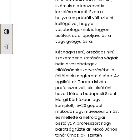
számukra a konzervatív
kezelés maradt. Ezen a
helyzeten próbált változtatni
kollégáival, hogy a
vesebetegeknek is legyen
Nagy kontraszt váltása
esélyük az állapotjavulásra
vagy gyógyulásra.
Betűméret váltása
Két nagyszerű, országos hírű
szakember biztatására vágtak
bele a vesebetegek
ellátásának szervezésébe, a
feltételek megteremtésébe. Az
egyikük dr. Taraba István
professzor volt, aki elsőként
hozott létre a budapesti Szent
Margit Kórházban egy
komplett, 15-20 géppel
működő nagy műveseállomást
és mellette a nefrológiai
osztályt. A professzort nagy
barátság fűzte dr. Makó János
tanár úrhoz, aki szintén