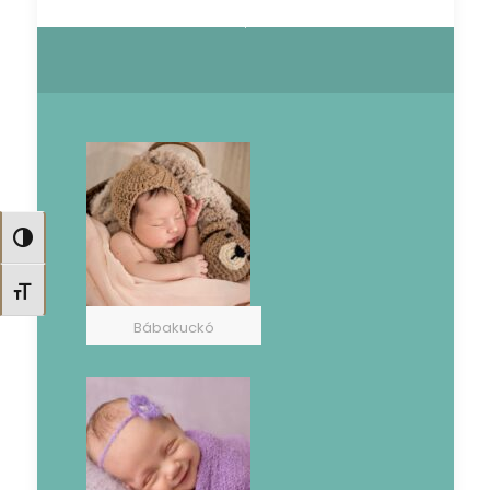
Nagy kontraszt váltása
Betűméret váltása
Bábakuckó