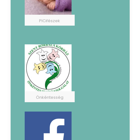
PICifészek
Önkéntesség