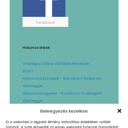
Facebook
Hasznos linkek
Országos Online Várólista Rendszer
EESZT
Háziorvosi körzetek – Komárom-Eszterom
Vármegye
Háziorvosi ügyelet – Komárom-Esztergom
Vármegye
Gyógyszertári ügyelet – Komárom-
Beleegyezés kezelése
Esztergom Vármegye
Ez a weboldal a legjobb élmény biztosítása érdekében sütiket
Városi Fogászat
használ. A sütik elősegítik az egyes weboldal funkciók használatát