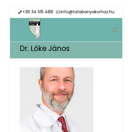
+36 34 515 488
info@tatabanyakorhaz.hu
Dr. Lőke János