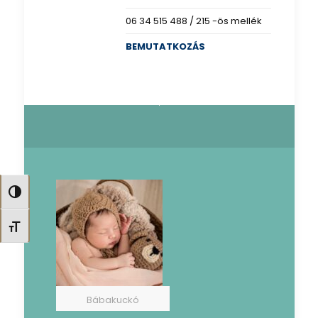
06 34 515 488 / 215 -ös mellék
BEMUTATKOZÁS
Nagy kontraszt váltása
Betűméret váltása
Bábakuckó