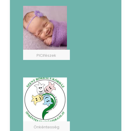
PICifészek
Önkéntesség