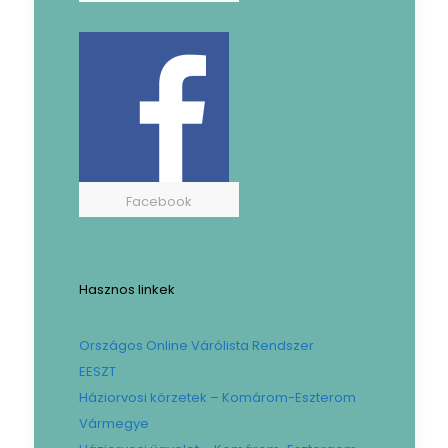
Facebook
Hasznos linkek
Országos Online Várólista Rendszer
EESZT
Háziorvosi körzetek – Komárom-Eszterom
Vármegye