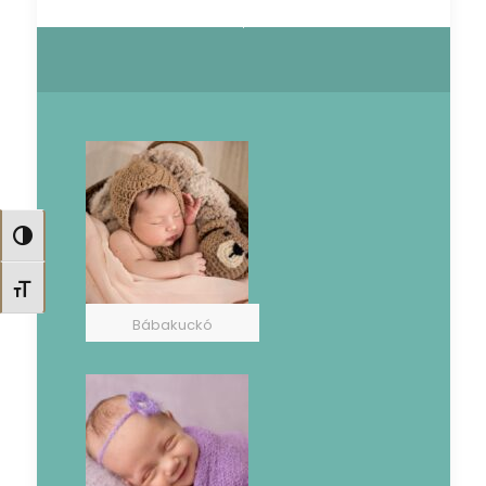
Nagy kontraszt váltása
Betűméret váltása
Bábakuckó