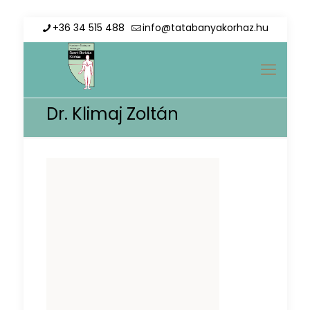
+36 34 515 488
info@tatabanyakorhaz.hu
Dr. Klimaj Zoltán