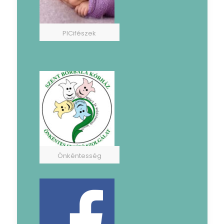
PICifészek
Önkéntesség