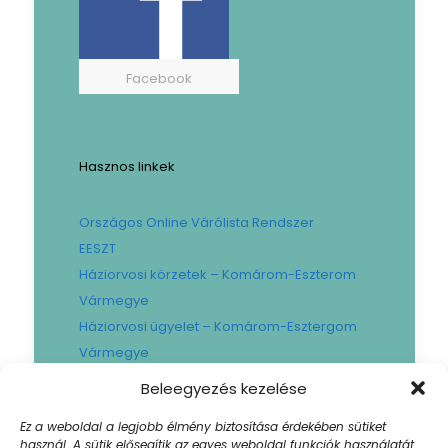
Facebook
Hasznos linkek
Országos Online Várólista Rendszer
EESZT
Háziorvosi körzetek – Komárom-Eszterom
Vármegye
Háziorvosi ügyelet – Komárom-Esztergom
Vármegye
Gyógyszertári ügyelet – Komárom-
Beleegyezés kezelése
Esztergom Vármegye
Ez a weboldal a legjobb élmény biztosítása érdekében sütiket
Városi Fogászat
használ. A sütik elősegítik az egyes weboldal funkciók használatát