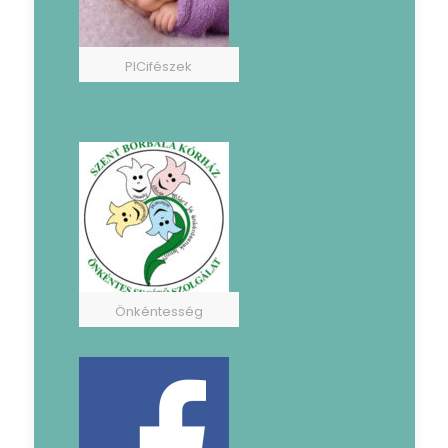
PICifészek
Önkéntesség