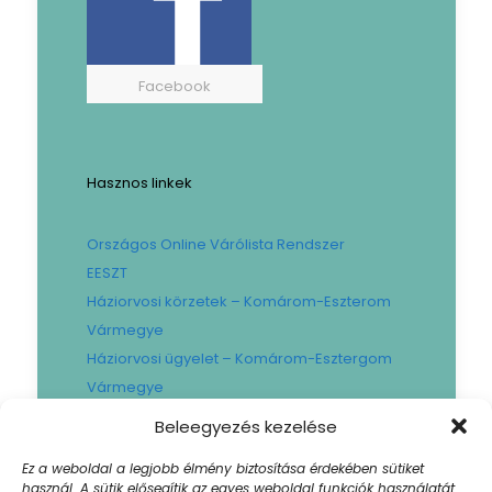
Facebook
Hasznos linkek
Országos Online Várólista Rendszer
EESZT
Háziorvosi körzetek – Komárom-Eszterom
Vármegye
Háziorvosi ügyelet – Komárom-Esztergom
Vármegye
Gyógyszertári ügyelet – Komárom-
Beleegyezés kezelése
Esztergom Vármegye
Ez a weboldal a legjobb élmény biztosítása érdekében sütiket
Városi Fogászat
használ. A sütik elősegítik az egyes weboldal funkciók használatát