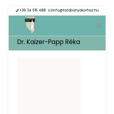
+36 34 515 488
info@tatabanyakorhaz.hu
Dr. Kaizer-Papp Réka