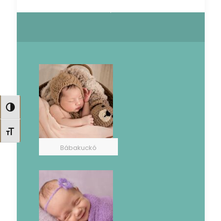
Nagy kontraszt váltása
Betűméret váltása
Bábakuckó