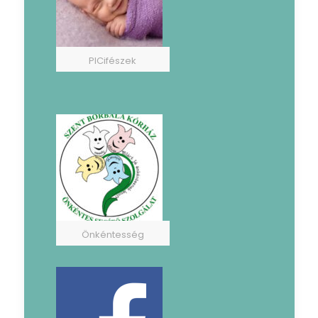
PICifészek
Önkéntesség