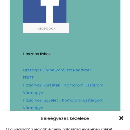
Facebook
Hasznos linkek
Országos Online Várólista Rendszer
EESZT
Háziorvosi körzetek – Komárom-Eszterom
Vármegye
Háziorvosi ügyelet – Komárom-Esztergom
Vármegye
Gyógyszertári ügyelet – Komárom-
Beleegyezés kezelése
Esztergom Vármegye
Ez a weboldal a legjobb élmény biztosítása érdekében sütiket