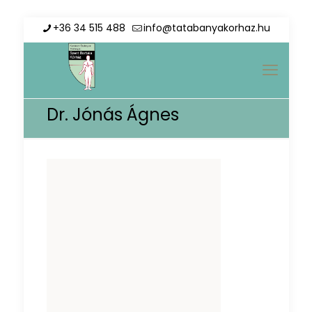
+36 34 515 488
info@tatabanyakorhaz.hu
Dr. Jónás Ágnes