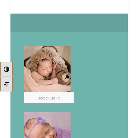
Nagy kontraszt váltása
Betűméret váltása
Bábakuckó