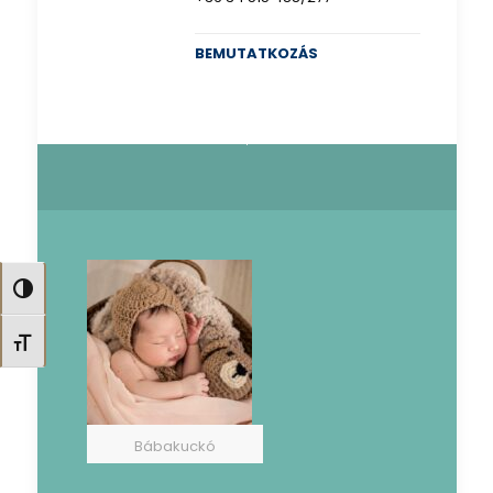
BEMUTATKOZÁS
Nagy kontraszt váltása
Betűméret váltása
Bábakuckó