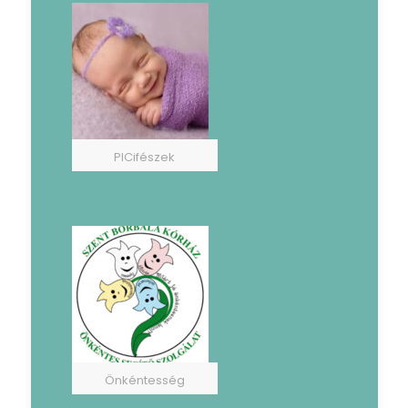
PICifészek
Önkéntesség