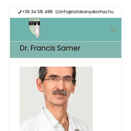
+36 34 515 488
info@tatabanyakorhaz.hu
Dr. Francis Samer