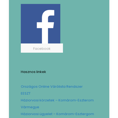
Facebook
Hasznos linkek
Országos Online Várólista Rendszer
EESZT
Háziorvosi körzetek – Komárom-Eszterom
Vármegye
Háziorvosi ügyelet – Komárom-Esztergom