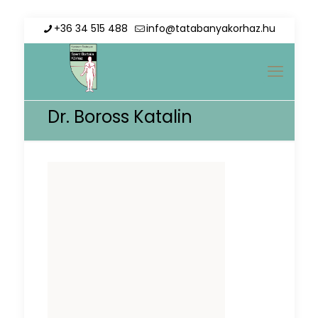
+36 34 515 488
info@tatabanyakorhaz.hu
Dr. Boross Katalin