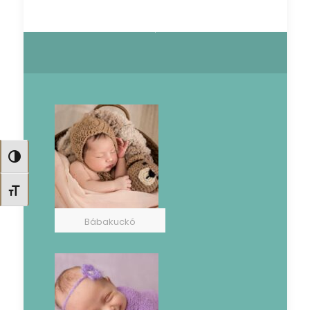
Nagy kontraszt váltása
Betűméret váltása
Bábakuckó