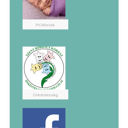
PICifészek
Önkéntesség