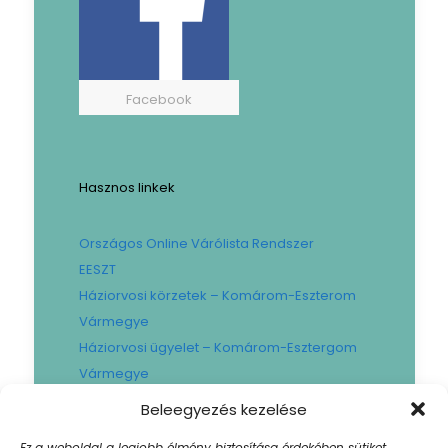
Facebook
Hasznos linkek
Országos Online Várólista Rendszer
EESZT
Háziorvosi körzetek – Komárom-Eszterom
Vármegye
Háziorvosi ügyelet – Komárom-Esztergom
Vármegye
Gyógyszertári ügyelet – Komárom-
Beleegyezés kezelése
Esztergom Vármegye
Ez a weboldal a legjobb élmény biztosítása érdekében sütiket