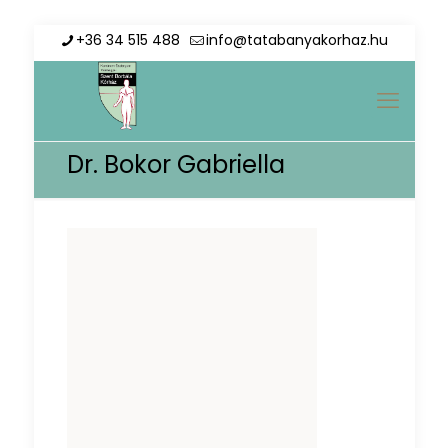
+36 34 515 488
info@tatabanyakorhaz.hu
Dr. Bokor Gabriella