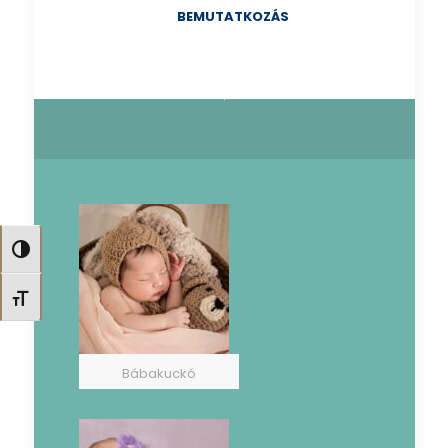
BEMUTATKOZÁS
Nagy kontraszt váltása
Betűméret váltása
Bábakuckó