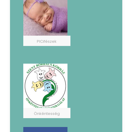
PICifészek
Önkéntesség