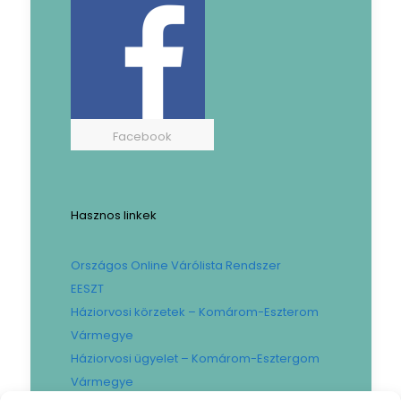
Facebook
Hasznos linkek
Országos Online Várólista Rendszer
EESZT
Háziorvosi körzetek – Komárom-Eszterom
Vármegye
Háziorvosi ügyelet – Komárom-Esztergom
Vármegye