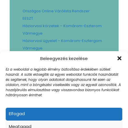
Országos Online Várólista Rendszer
EESZT
Háziorvosi körzetek – Komárom-Eszterom
Vármegye
Háziorvosi ügyelet – Komárom-Esztergom
Vármegye
Gyógyszertári ügyelet – Komárom-
Beleegyezés kezelése
Esztergom Vármegye
Ez a weboldal a legjobb élmény biztosítása érdekében sütiket
Városi Fogászat
használ. A sütik elősegítik az egyes weboldal funkciók használatát
Művese Állomás B.Braun
és segítenek, hogy olyan adatokat dolgozhassunk fel ezen az
oldalon, mint a böngészési viselkedés vagy az egyedi azonosítók. A
Facility hibabejelentő
hozzájárulás elmulasztása vagy visszavonása bizonyos funkciókat
Sajtószoba
hátrányosan érinthet.
Elfogad
© 2024 Szent Borbála Kórház. All Rights |
Megtagad
Akadálymentesített weboldal
| Created by: