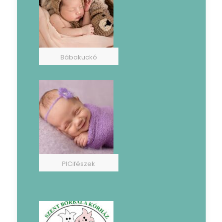
Bábakuckó
PICifészek