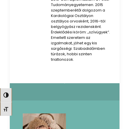
Tudományegyetemen. 2015
szeptemberétől dolgozom a
Kardiológiai Osztályon
osztályos orvosként, 2016–tól
belgyógyász rezidensként.
Érdeklődési köröm: „szívügyek”.
Emellett szeretem az
izgalmakat, jöhet egy kis
sürgősségi. Szabadidőmben
túrázok, hobbi szinten
triatlonozok.
Nagy kontraszt váltása
Betűméret váltása