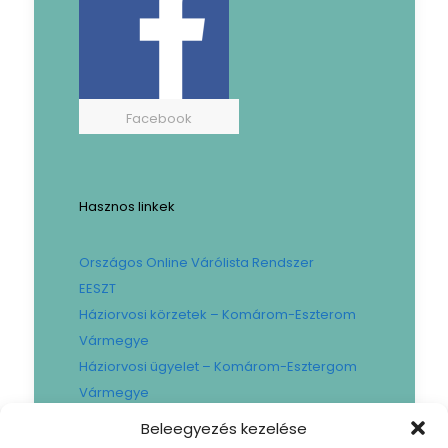
Facebook
Hasznos linkek
Országos Online Várólista Rendszer
EESZT
Háziorvosi körzetek – Komárom-Eszterom
Vármegye
Háziorvosi ügyelet – Komárom-Esztergom
Vármegye
Gyógyszertári ügyelet – Komárom-
Beleegyezés kezelése
Esztergom Vármegye