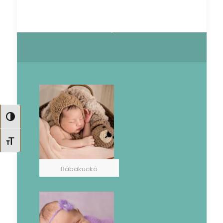
Nagy kontraszt váltása
Betűméret váltása
Bábakuckó