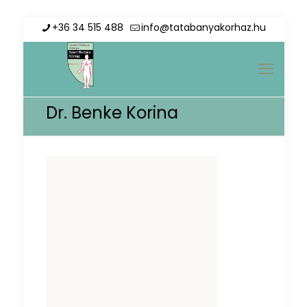
+36 34 515 488
info@tatabanyakorhaz.hu
Dr. Benke Korina