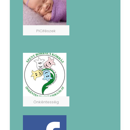
PICifészek
Önkéntesség