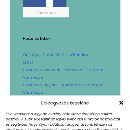
Facebook
Hasznos linkek
Országos Online Várólista Rendszer
EESZT
Háziorvosi körzetek – Komárom-Eszterom
Vármegye
Háziorvosi ügyelet – Komárom-Esztergom
Vármegye
Gyógyszertári ügyelet – Komárom-
Beleegyezés kezelése
Esztergom Vármegye
Ez a weboldal a legjobb élmény biztosítása érdekében sütiket
Városi Fogászat
használ. A sütik elősegítik az egyes weboldal funkciók használatát
Művese Állomás B.Braun
és segítenek, hogy olyan adatokat dolgozhassunk fel ezen az
oldalon, mint a böngészési viselkedés vagy az egyedi azonosítók. A