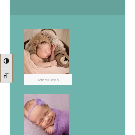
Nagy kontraszt váltása
Betűméret váltása
Bábakuckó