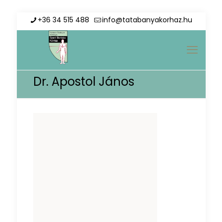
+36 34 515 488
info@tatabanyakorhaz.hu
Dr. Apostol János