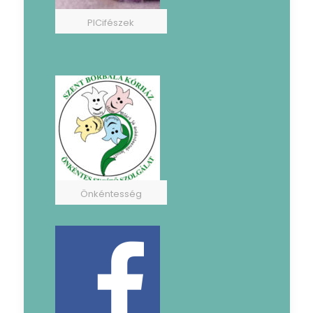
PICifészek
Önkéntesség