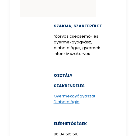
SZAKMA, SZAKTERÜLET
főorvos csecsemő- és
gyermekgyógyász,
diabetológus, gyermek
intenzív szakorvos
OSZTÁLY
SZAKRENDELÉS
Gyermekgyógyászat -
Diabetológia
ELÉRHETŐSÉGEK
06 34 515 510