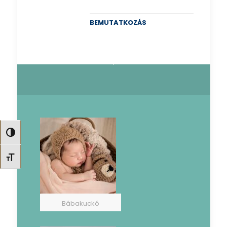
BEMUTATKOZÁS
Nagy kontraszt váltása
Betűméret váltása
Bábakuckó