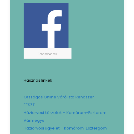
Facebook
Hasznos linkek
Országos Online Várólista Rendszer
EESZT
Háziorvosi körzetek – Komárom-Eszterom
Vármegye
Háziorvosi ügyelet – Komárom-Esztergom