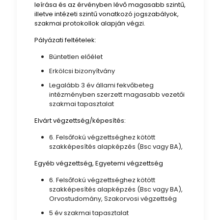
leírása és az érvényben lévő magasabb szintű,
illetve intézeti szintű vonatkozó jogszabályok,
szakmai protokollok alapján végzi.
Pályázati feltételek:
Büntetlen előélet
Erkölcsi bizonyítvány
Legalább 3 év állami fekvőbeteg
intézményben szerzett magasabb vezetői
szakmai tapasztalat
Elvárt végzettség/képesítés:
6. Felsőfokú végzettséghez kötött
szakképesítés alapképzés (Bsc vagy BA),
Egyéb végzettség, Egyetemi végzettség
6. Felsőfokú végzettséghez kötött
szakképesítés alapképzés (Bsc vagy BA),
Orvostudomány, Szakorvosi végzettség
5 év szakmai tapasztalat