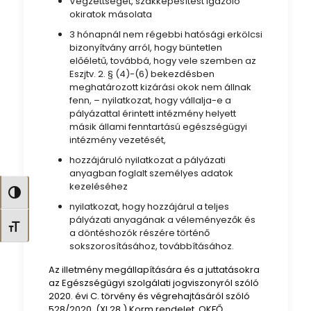
Végzettséget, szakképesítést igazoló
okiratok másolata
3 hónapnál nem régebbi hatósági erkölcsi
bizonyítvány arról, hogy büntetlen
előéletű, továbbá, hogy vele szemben az
Eszjtv. 2. § (4)-(6) bekezdésben
meghatározott kizárási okok nem állnak
fenn, – nyilatkozat, hogy vállalja-e a
pályázattal érintett intézmény helyett
másik állami fenntartású egészségügyi
intézmény vezetését,
hozzájáruló nyilatkozat a pályázati
anyagban foglalt személyes adatok
kezeléséhez
Nagy kontraszt váltása
nyilatkozat, hogy hozzájárul a teljes
pályázati anyagának a véleményezők és
Betűméret váltása
a döntéshozók részére történő
sokszorosításához, továbbításához.
Az illetmény megállapítására és a juttatásokra
az Egészségügyi szolgálati jogviszonyról szóló
2020. évi C. törvény és végrehajtásáról szóló
528/2020. (XI.28.) Korm.rendelet, OKFŐ