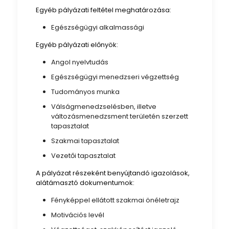
Egyéb pályázati feltétel meghatározása:
Egészségügyi alkalmassági
Egyéb pályázati előnyök:
Angol nyelvtudás
Egészségügyi menedzseri végzettség
Tudományos munka
Válságmenedzselésben, illetve
változásmenedzsment területén szerzett
tapasztalat
Szakmai tapasztalat
Vezetői tapasztalat
A pályázat részeként benyújtandó igazolások,
alátámasztó dokumentumok:
Fényképpel ellátott szakmai önéletrajz
Motivációs levél