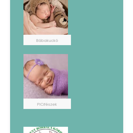
Bábakuckó
PICifészek