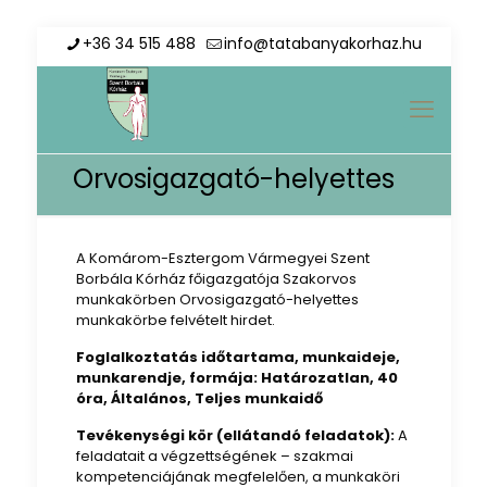
+36 34 515 488
info@tatabanyakorhaz.hu
Orvosigazgató-helyettes
A Komárom-Esztergom Vármegyei Szent
Borbála Kórház főigazgatója Szakorvos
munkakörben Orvosigazgató-helyettes
munkakörbe felvételt hirdet.
Foglalkoztatás időtartama, munkaideje,
munkarendje, formája: Határozatlan, 40
óra, Általános, Teljes munkaidő
Tevékenységi kör (ellátandó feladatok):
A
feladatait a végzettségének – szakmai
kompetenciájának megfelelően, a munkaköri