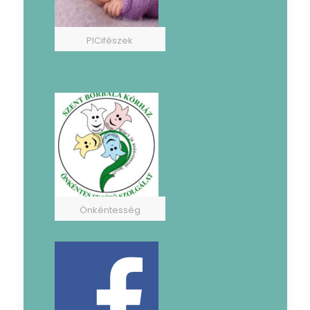
PICifészek
Önkéntesség