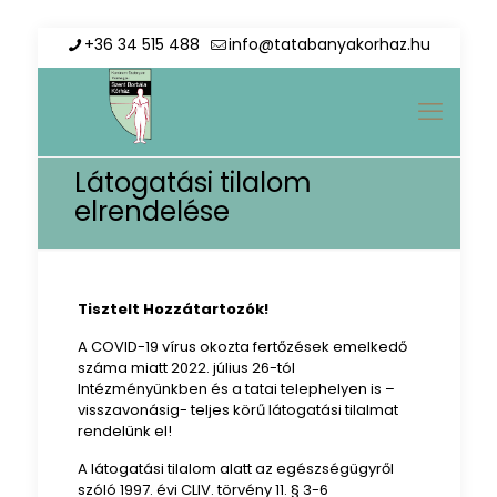
+36 34 515 488
info@tatabanyakorhaz.hu
Látogatási tilalom
elrendelése
Tisztelt Hozzátartozók!
A COVID-19 vírus okozta fertőzések emelkedő
száma miatt 2022. július 26-tól
Intézményünkben és a tatai telephelyen is –
visszavonásig- teljes körű látogatási tilalmat
rendelünk el!
A látogatási tilalom alatt az egészségügyről
szóló 1997. évi CLIV. törvény 11. § 3-6