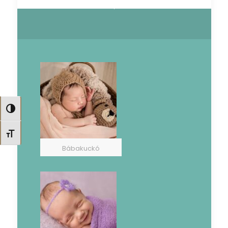
Nagy kontraszt váltása
Betűméret váltása
Bábakuckó