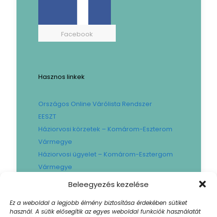
Facebook
Hasznos linkek
Országos Online Várólista Rendszer
EESZT
Háziorvosi körzetek – Komárom-Eszterom
Vármegye
Háziorvosi ügyelet – Komárom-Esztergom
Vármegye
Gyógyszertári ügyelet – Komárom-
Beleegyezés kezelése
Esztergom Vármegye
Ez a weboldal a legjobb élmény biztosítása érdekében sütiket
Városi Fogászat
használ. A sütik elősegítik az egyes weboldal funkciók használatát