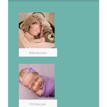
Bábakuckó
PICifészek