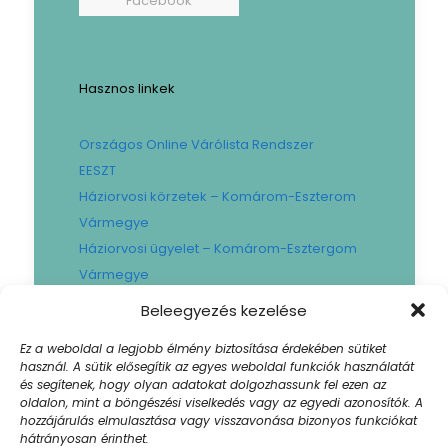
Facebook
Hasznos linkek
Országos Online Várólista Rendszer
EESZT
Háziorvosi körzetek – Komárom-Eszterom
Vármegye
Háziorvosi ügyelet – Komárom-Esztergom
Vármegye
Gyógyszertári ügyelet – Komárom-
Beleegyezés kezelése
Esztergom Vármegye
Ez a weboldal a legjobb élmény biztosítása érdekében sütiket
Városi Fogászat
használ. A sütik elősegítik az egyes weboldal funkciók használatát
Művese Állomás B.Braun
és segítenek, hogy olyan adatokat dolgozhassunk fel ezen az
oldalon, mint a böngészési viselkedés vagy az egyedi azonosítók. A
Facility hibabejelentő
hozzájárulás elmulasztása vagy visszavonása bizonyos funkciókat
Sajtószoba
hátrányosan érinthet.