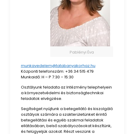
Pablényi Éva
munkavedelem@tatabanyakorhaz.hu
Központi telefonszám: +36 34 515 479
Munkaidő: H – P 7:30 – 15:30
Osztályunk feladata az Intézmény telephelyein
a környezetvédelmi és biztonságtechnikai
feladatok elvégzése.
Segítséget nyújtunk a betegellátó és kiszolgáló
osztályok számára a szakterületünket érintő
betegellátási és egyéb szakmai feladatok
ellátásában, belső szabályozásokat készítünk,
és felügyeljük azokat. Részt veszünk a