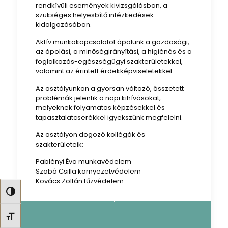
rendkívüli események kivizsgálásban, a
szükséges helyesbítő intézkedések
kidolgozásában.
Aktív munkakapcsolatot ápolunk a gazdasági,
az ápolási, a minőségirányítási, a higiénés és a
foglalkozás-egészségügyi szakterületekkel,
valamint az érintett érdekképviseletekkel.
Az osztályunkon a gyorsan változó, összetett
problémák jelentik a napi kihívásokat,
melyeknek folyamatos képzésekkel és
tapasztalatcserékkel igyekszünk megfelelni.
Az osztályon dogozó kollégák és
szakterületeik:
Pablényi Éva munkavédelem
Szabó Csilla környezetvédelem
Kovács Zoltán tűzvédelem
Nagy kontraszt váltása
Betűméret váltása