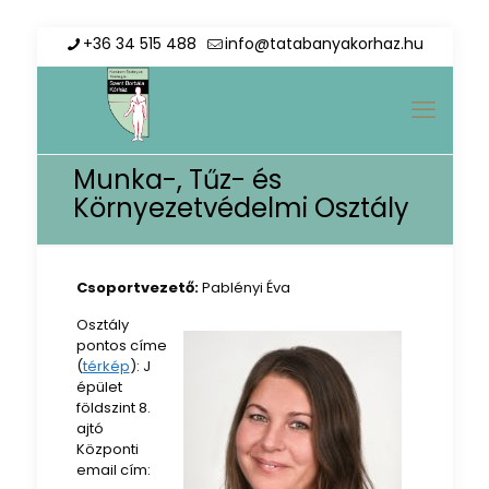
+36 34 515 488
info@tatabanyakorhaz.hu
Munka-, Tűz- és
Környezetvédelmi Osztály
Csoportvezető:
Pablényi Éva
Osztály
pontos címe
(
térkép
): J
épület
földszint 8.
ajtó
Központi
email cím: