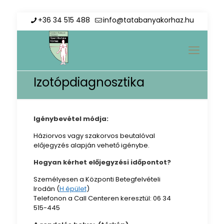
+36 34 515 488
info@tatabanyakorhaz.hu
Izotópdiagnosztika
Igénybevétel módja:
Háziorvos vagy szakorvos beutalóval
előjegyzés alapján vehető igénybe.
Hogyan kérhet előjegyzési időpontot?
Személyesen a Központi Betegfelvételi
Irodán (
H épület
)
Telefonon a Call Centeren keresztül: 06 34
515-445