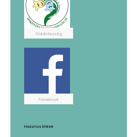
Önkéntesség
Facebook
Hasznos linkek