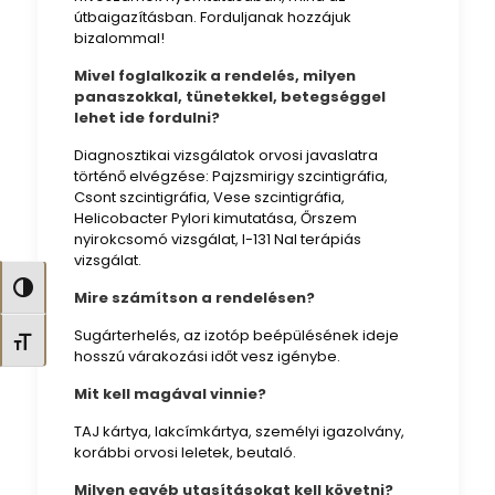
útbaigazításban. Forduljanak hozzájuk
bizalommal!
Mivel foglalkozik a rendelés, milyen
panaszokkal, tünetekkel, betegséggel
lehet ide fordulni?
Diagnosztikai vizsgálatok orvosi javaslatra
történő elvégzése: Pajzsmirigy szcintigráfia,
Csont szcintigráfia, Vese szcintigráfia,
Helicobacter Pylori kimutatása, Őrszem
nyirokcsomó vizsgálat, I-131 NaI terápiás
vizsgálat.
Nagy kontraszt váltása
Mire számítson a rendelésen?
Sugárterhelés, az izotóp beépülésének ideje
Betűméret váltása
hosszú várakozási időt vesz igénybe.
Mit kell magával vinnie?
TAJ kártya, lakcímkártya, személyi igazolvány,
korábbi orvosi leletek, beutaló.
Milyen egyéb utasításokat kell követni?