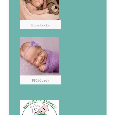
Bábakuckó
PICifészek