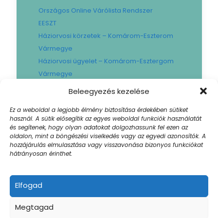
Országos Online Várólista Rendszer
EESZT
Háziorvosi körzetek – Komárom-Eszterom
Vármegye
Háziorvosi ügyelet – Komárom-Esztergom
Vármegye
Gyógyszertári ügyelet – Komárom-
Beleegyezés kezelése
Esztergom Vármegye
Ez a weboldal a legjobb élmény biztosítása érdekében sütiket
Városi Fogászat
használ. A sütik elősegítik az egyes weboldal funkciók használatát
Művese Állomás B.Braun
és segítenek, hogy olyan adatokat dolgozhassunk fel ezen az
oldalon, mint a böngészési viselkedés vagy az egyedi azonosítók. A
Facility hibabejelentő
hozzájárulás elmulasztása vagy visszavonása bizonyos funkciókat
Sajtószoba
hátrányosan érinthet.
Elfogad
© 2024 Szent Borbála Kórház. All Rights |
Megtagad
Akadálymentesített weboldal
| Created by:
Winklernet.hu
Impresszum