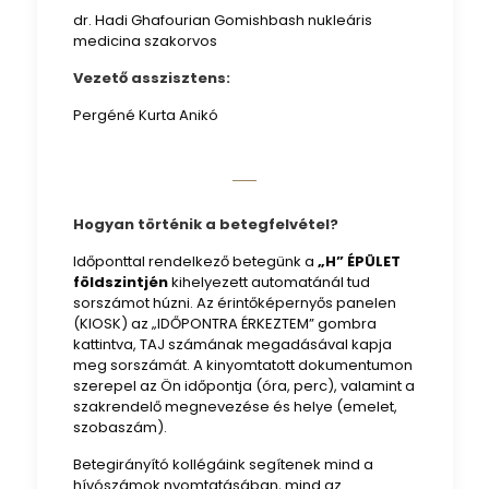
dr. Hadi Ghafourian Gomishbash nukleáris
medicina szakorvos
Vezető asszisztens:
Pergéné Kurta Anikó
Hogyan történik a betegfelvétel?
Időponttal rendelkező betegünk a
„H” ÉPÜLET
földszintjén
kihelyezett automatánál tud
sorszámot húzni. Az érintőképernyős panelen
(KIOSK) az „IDŐPONTRA ÉRKEZTEM” gombra
kattintva, TAJ számának megadásával kapja
meg sorszámát. A kinyomtatott dokumentumon
szerepel az Ön időpontja (óra, perc), valamint a
szakrendelő megnevezése és helye (emelet,
szobaszám).
Betegirányító kollégáink segítenek mind a
hívószámok nyomtatásában, mind az