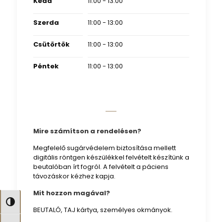
Kedd
11:00 - 13:00
Szerda
11:00 - 13:00
Csütörtök
11:00 - 13:00
Péntek
11:00 - 13:00
Mire számítson a rendelésen?
Megfelelő sugárvédelem biztosítása mellett
digitális röntgen készülékkel felvételt készítünk a
beutalóban írt fogról. A felvételt a páciens
távozáskor kézhez kapja.
Mit hozzon magával?
Nagy kontraszt váltása
BEUTALÓ, TAJ kártya, személyes okmányok.