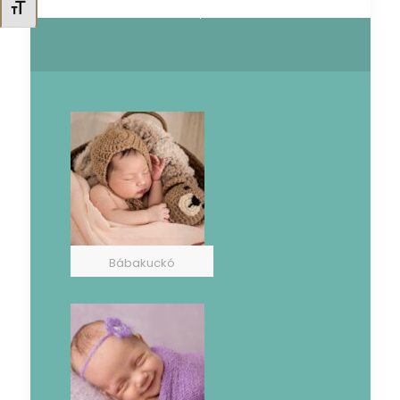
Betűméret váltása
Bábakuckó