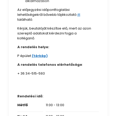
alkalmazáson
Az előjegyzési időpontfoglalási
lehetőségekről bővebb tájékoztató
itt
található.
Kérjük, beutalóját készítse elő, mert az azon
szereplő adatokat kérdezni fogja a
kolléganő.
A rendelés helye:
P épület
(térkép)
A rendelés telefonos elérhetősége
:
+ 36 34-515-593
Rendelési idő:
Hétfő
11:00 - 13:00