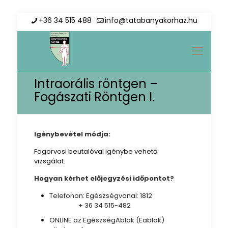
+36 34 515 488
info@tatabanyakorhaz.hu
Intraorális röntgen –
Fogászati Röntgen I.
Igénybevétel módja:
Fogorvosi beutalóval igénybe vehető
vizsgálat.
Hogyan kérhet előjegyzési időpontot?
Telefonon: Egészségvonal: 1812
+ 36 34 515-482
ONLINE az EgészségAblak (Eablak)