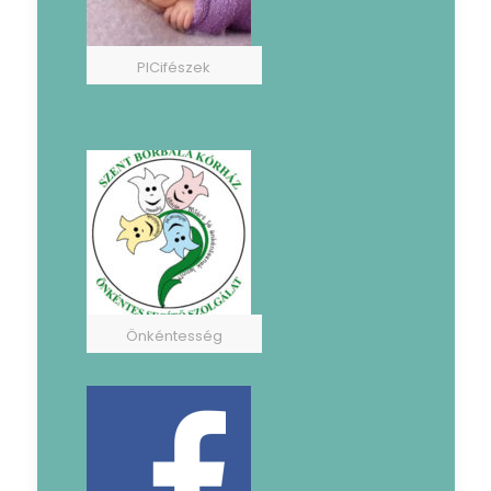
PICifészek
Önkéntesség