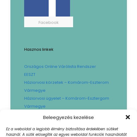
Facebook
Hasznos linkek
Országos Online Várólista Rendszer
EESZT
Háziorvosi körzetek – Komárom-Eszterom
Vármegye
Háziorvosi ügyelet – Komárom-Esztergom
Vármegye
Gyógyszertári ügyelet – Komárom-
Beleegyezés kezelése
Esztergom Vármegye
Ez a weboldal a legjobb élmény biztosítása érdekében sütiket
Városi Fogászat
használ. A sütik elősegítik az egyes weboldal funkciók használatát