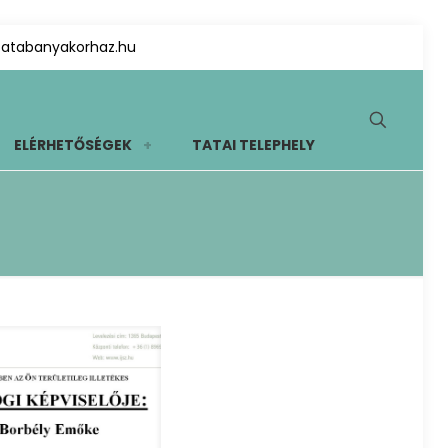
tatabanyakorhaz.hu
ELÉRHETŐSÉGEK
TATAI TELEPHELY