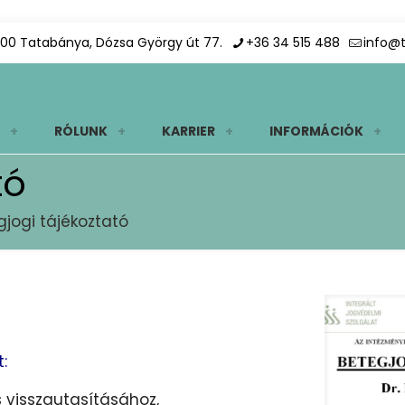
00 Tatabánya, Dózsa György út 77.
+36 34 515 488
info@
RÓLUNK
KARRIER
INFORMÁCIÓK
tó
gjogi tájékoztató
:
s visszautasításához,