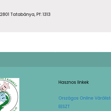
801 Tatabánya, Pf: 1313
Hasznos linkek
Országos Online Várólis
EESZT