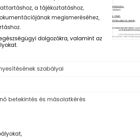
attartáshoz, a tájékoztatáshoz,
 dokumentációjának megismeréséhez,
rtáshoz.
 egészségügyi dolgozókra, valamint az
yokat.
nyesítésének szabályai
nő betekintés és másolatkérés
ályokat,