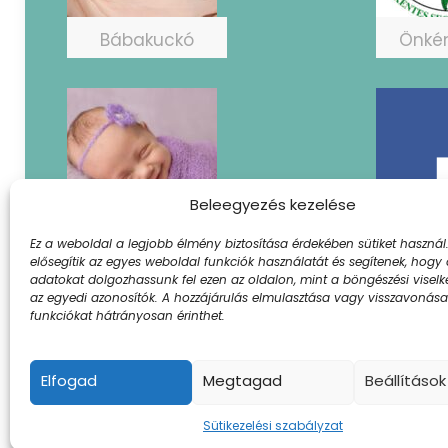
Bábakuckó
Önké
Beleegyezés kezelése
Ez a weboldal a legjobb élmény biztosítása érdekében sütiket használ.
PICifészek
Fac
elősegítik az egyes weboldal funkciók használatát és segítenek, hogy
adatokat dolgozhassunk fel ezen az oldalon, mint a böngészési visel
az egyedi azonosítók. A hozzájárulás elmulasztása vagy visszavonás
funkciókat hátrányosan érinthet.
© 2024 Szent Borbála Kórház. A
Elfogad
Megtagad
Beállítások
Sütikezelési szabályzat