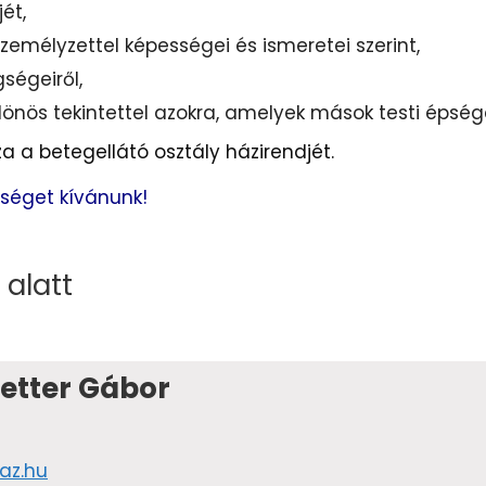
ét,
emélyzettel képességei és ismeretei szerint,
ségeiről,
különös tekintettel azokra, amelyek mások testi épség
a a betegellátó osztály házirendjét.
séget kívánunk!
 alatt
Fetter Gábor
az.hu