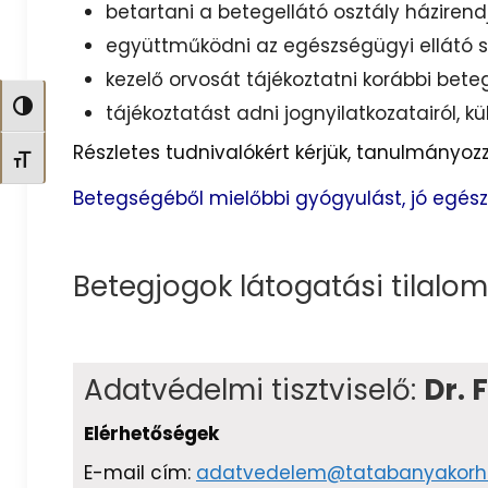
betartani a betegellátó osztály házirendj
együttműködni az egészségügyi ellátó sz
kezelő orvosát tájékoztatni korábbi beteg
Nagy kontraszt váltása
tájékoztatást adni jognyilatkozatairól, 
Részletes tudnivalókért kérjük, tanulmányozz
Betűméret váltása
Betegségéből mielőbbi gyógyulást, jó egész
Betegjogok látogatási tilalom
Adatvédelmi tisztviselő:
Dr. 
Elérhetőségek
E-mail cím:
adatvedelem@tatabanyakorh