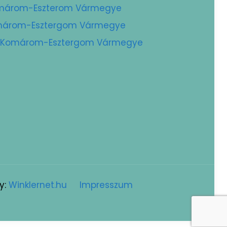
Komárom-Eszterom Vármegye
Komárom-Esztergom Vármegye
 – Komárom-Esztergom Vármegye
y:
Winklernet.hu
Impresszum