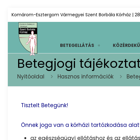
Komárom-Esztergom Vármegyei Szent Borbála Kórház | 28
BETEGELLÁTÁS
KÖZÉRDEKŰ
Betegjogi tájékozta
Nyitóoldal
Hasznos információk
Bete
Tisztelt Betegünk!
Önnek joga van a kórházi tartózkodása alatt
az egészségügyi ellátáshoz és az ellátá