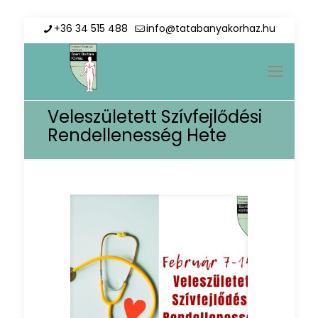
+36 34 515 488
info@tatabanyakorhaz.hu
Veleszületett Szívfejlődési
Rendellenesség Hete