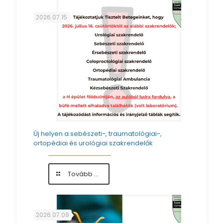
Kollégáink
munkáját
2026.07.15
Új helyen a sebészeti-, traumatológiai-,
ortopédiai és urológiai szakrendelők
-
Tovább ...
Új
helyen
a
sebészeti-,
2026.07.09
traumatológiai-,