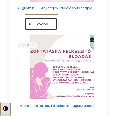
Augusztus 1. – Anyatejes Táplálás Világnapja
-
Tovább ...
Augusztus
1.
–
Anyatejes
2026.07.23
Táplálás
Világnapja
Szoptatásra felkészítő előadás augusztusban
Nagy kontraszt váltása