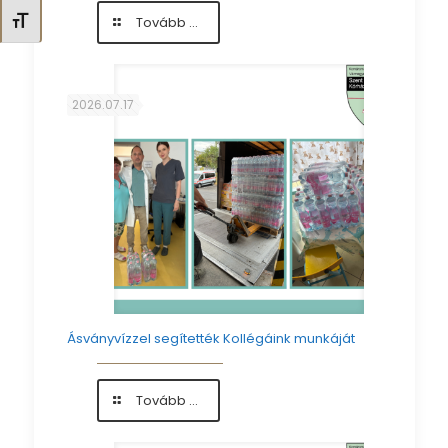
-
Betűméret váltása
Tovább ...
Szoptatásra
felkészítő
előadás
augusztusban
2026.07.17
Ásványvízzel segítették Kollégáink munkáját
-
Tovább ...
Ásványvízzel
segítették