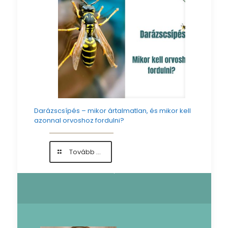
ortopédiai
és
urológiai
szakrendelők
Darázscsípés – mikor ártalmatlan, és mikor kell
azonnal orvoshoz fordulni?
-
Tovább ...
Darázscsípés
–
mikor
ártalmatlan,
és
mikor
kell