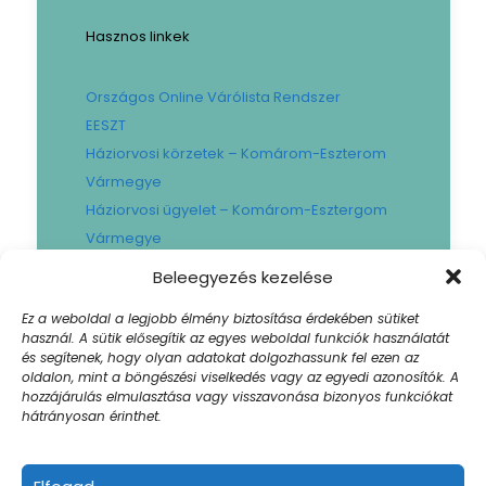
Hasznos linkek
Országos Online Várólista Rendszer
EESZT
Háziorvosi körzetek – Komárom-Eszterom
Vármegye
Háziorvosi ügyelet – Komárom-Esztergom
Vármegye
Gyógyszertári ügyelet – Komárom-
Beleegyezés kezelése
Esztergom Vármegye
Ez a weboldal a legjobb élmény biztosítása érdekében sütiket
Városi Fogászat
használ. A sütik elősegítik az egyes weboldal funkciók használatát
Művese Állomás B.Braun
és segítenek, hogy olyan adatokat dolgozhassunk fel ezen az
oldalon, mint a böngészési viselkedés vagy az egyedi azonosítók. A
Facility hibabejelentő
hozzájárulás elmulasztása vagy visszavonása bizonyos funkciókat
Sajtószoba
hátrányosan érinthet.