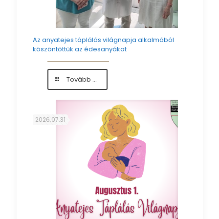
Az anyatejes táplálás világnapja alkalmából
köszöntöttük az édesanyákat
-
Tovább ...
Az
anyatejes
táplálás
világnapja
2026.07.31
alkalmából
köszöntöttük
az
édesanyákat