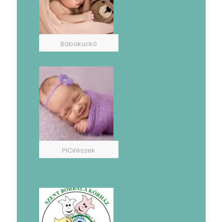
Bábakuckó
PICifészek