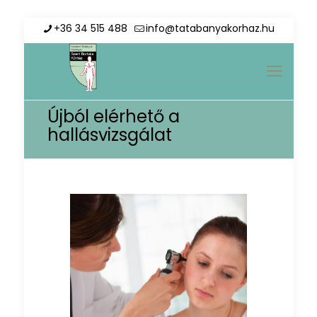
+36 34 515 488
info@tatabanyakorhaz.hu
Újból elérhető a
hallásvizsgálat