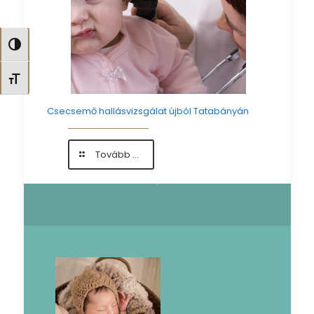
Nagy kontraszt váltása
Betűméret váltása
Csecsemő hallásvizsgálat újból Tatabányán
-
Tovább ...
Csecsemő
hallásvizsgálat
újból
Tatabányán