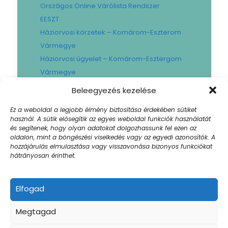
Országos Online Várólista Rendszer
EESZT
Háziorvosi körzetek – Komárom-Eszterom
Vármegye
Háziorvosi ügyelet – Komárom-Esztergom
Vármegye
Gyógyszertári ügyelet – Komárom-
Beleegyezés kezelése
Esztergom Vármegye
Ez a weboldal a legjobb élmény biztosítása érdekében sütiket
Városi Fogászat
használ. A sütik elősegítik az egyes weboldal funkciók használatát
Művese Állomás B.Braun
és segítenek, hogy olyan adatokat dolgozhassunk fel ezen az
oldalon, mint a böngészési viselkedés vagy az egyedi azonosítók. A
Facility hibabejelentő
hozzájárulás elmulasztása vagy visszavonása bizonyos funkciókat
Sajtószoba
hátrányosan érinthet.
Elfogad
© 2024 Szent Borbála Kórház. All Rights |
Megtagad
Akadálymentesített weboldal
| Created by:
Winklernet.hu
Impresszum