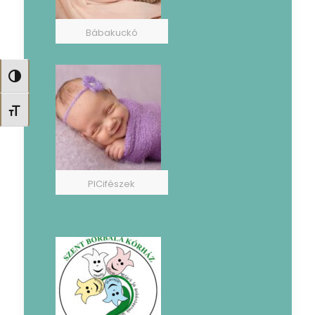
Bábakuckó
Nagy kontraszt váltása
Betűméret váltása
PICifészek