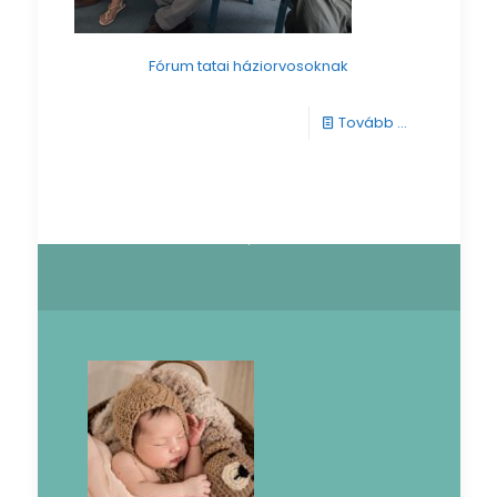
Fórum tatai háziorvosoknak
-
Tovább ...
Fórum
tatai
háziorvosok