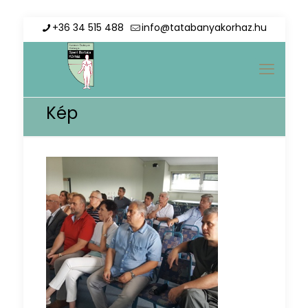
+36 34 515 488
info@tatabanyakorhaz.hu
Kép