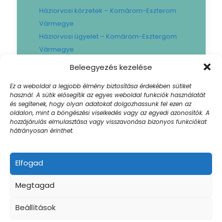
Háziorvosi körzetek – Komárom-Eszterom
Vármegye
Háziorvosi ügyelet – Komárom-Esztergom
Vármegye
Gyógyszertári ügyelet – Komárom-
Beleegyezés kezelése
Esztergom Vármegye
Ez a weboldal a legjobb élmény biztosítása érdekében sütiket
Városi Fogászat
használ. A sütik elősegítik az egyes weboldal funkciók használatát
Művese Állomás B.Braun
és segítenek, hogy olyan adatokat dolgozhassunk fel ezen az
oldalon, mint a böngészési viselkedés vagy az egyedi azonosítók. A
Facility hibabejelentő
hozzájárulás elmulasztása vagy visszavonása bizonyos funkciókat
Sajtószoba
hátrányosan érinthet.
Elfogad
© 2024 Szent Borbála Kórház. All Rights |
Megtagad
Akadálymentesített weboldal
| Created by:
Winklernet.hu
Impresszum
Beállítások