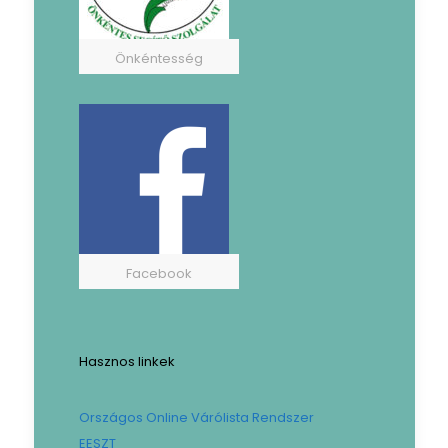
Önkéntesség
Facebook
Hasznos linkek
Országos Online Várólista Rendszer
EESZT