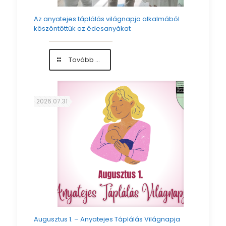
Az anyatejes táplálás világnapja alkalmából
köszöntöttük az édesanyákat
-
Tovább ...
Az
anyatejes
táplálás
világnapja
2026.07.31
alkalmából
köszöntöttük
az
édesanyákat
Augusztus 1. – Anyatejes Táplálás Világnapja