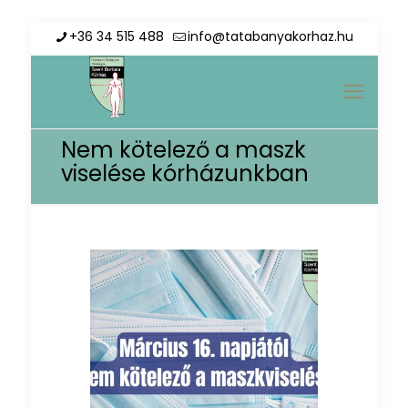
+36 34 515 488
info@tatabanyakorhaz.hu
Nem kötelező a maszk
viselése kórházunkban