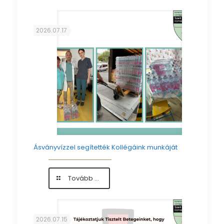
felkészítő
előadás
augusztusban
2026.07.17
Ásványvízzel segítették Kollégáink munkáját
-
Tovább ...
Ásványvízzel
segítették
Kollégáink
munkáját
2026.07.15