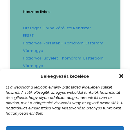
Hasznos linkek
Országos Online Várólista Rendszer
EESZT
Háziorvosi körzetek – Komárom-Eszterom
Vármegye
Háziorvosi ügyelet – Komárom-Esztergom
Vármegye
Gyógyszertári ügyelet – Komárom-
Beleegyezés kezelése
Esztergom Vármegye
Ez a weboldal a legjobb élmény biztosítása érdekében sütiket
Városi Fogászat
használ. A sütik elősegítik az egyes weboldal funkciók használatát
Művese Állomás B.Braun
és segítenek, hogy olyan adatokat dolgozhassunk fel ezen az
oldalon, mint a böngészési viselkedés vagy az egyedi azonosítók. A
Facility hibabejelentő
hozzájárulás elmulasztása vagy visszavonása bizonyos funkciókat
Sajtószoba
hátrányosan érinthet.