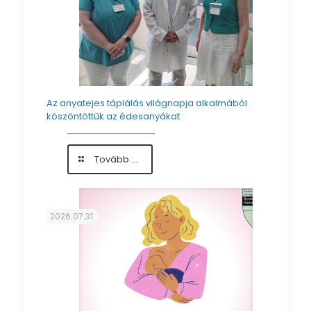
Az anyatejes táplálás világnapja alkalmából
köszöntöttük az édesanyákat
-
Tovább ...
Az
anyatejes
táplálás
világnapja
2026.07.31
alkalmából
köszöntöttük
az
édesanyákat