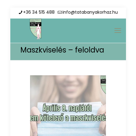
+36 34 515 488
info@tatabanyakorhaz.hu
Maszkviselés – feloldva