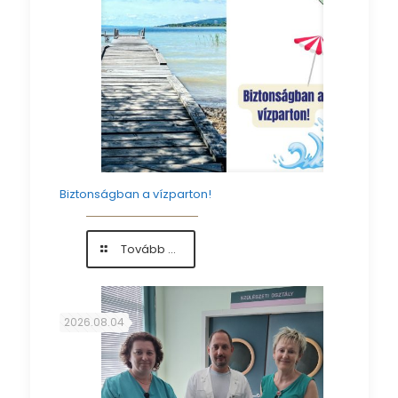
Biztonságban a vízparton!
-
Tovább ...
Biztonságban
a
vízparton!
2026.08.04