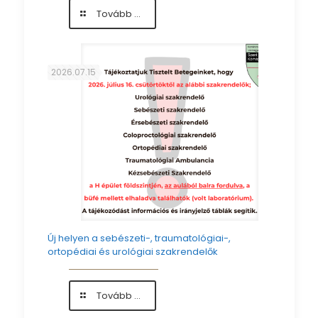
-
Tovább ...
Ásványvízzel
segítették
Kollégáink
munkáját
2026.07.15
Új helyen a sebészeti-, traumatológiai-,
ortopédiai és urológiai szakrendelők
-
Tovább ...
Új