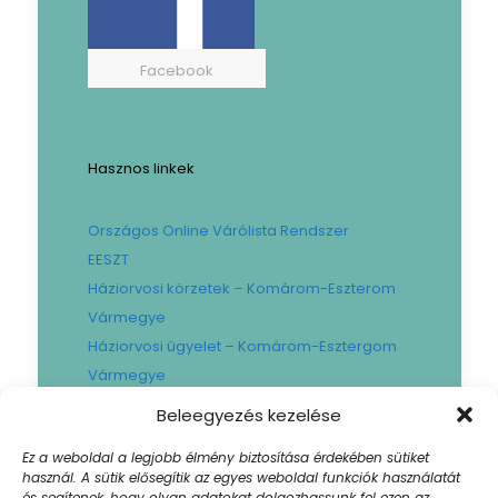
Facebook
Hasznos linkek
Országos Online Várólista Rendszer
EESZT
Háziorvosi körzetek – Komárom-Eszterom
Vármegye
Háziorvosi ügyelet – Komárom-Esztergom
Vármegye
Gyógyszertári ügyelet – Komárom-
Beleegyezés kezelése
Esztergom Vármegye
Ez a weboldal a legjobb élmény biztosítása érdekében sütiket
Városi Fogászat
használ. A sütik elősegítik az egyes weboldal funkciók használatát
Művese Állomás B.Braun
és segítenek, hogy olyan adatokat dolgozhassunk fel ezen az