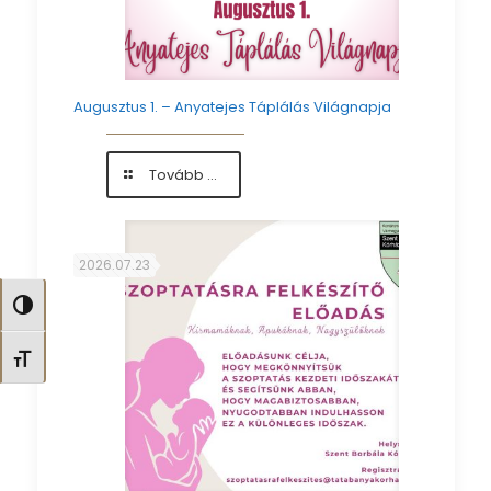
Augusztus 1. – Anyatejes Táplálás Világnapja
-
Tovább ...
Augusztus
1.
–
Anyatejes
2026.07.23
Táplálás
Világnapja
Nagy kontraszt váltása
Betűméret váltása