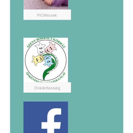
PICifészek
Önkéntesség