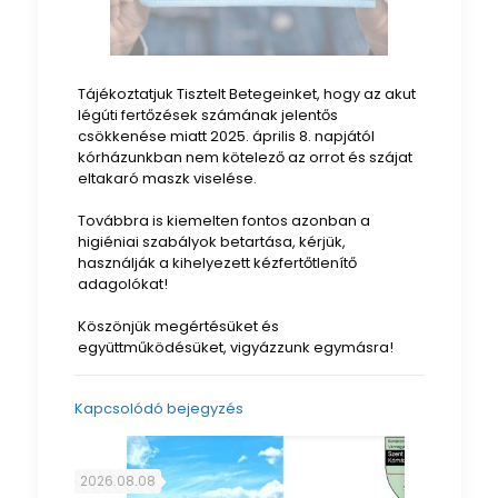
Tájékoztatjuk Tisztelt Betegeinket, hogy az akut
légúti fertőzések számának jelentős
csökkenése miatt 2025. április 8. napjától
kórházunkban nem kötelező az orrot és szájat
eltakaró maszk viselése.
Továbbra is kiemelten fontos azonban a
higiéniai szabályok betartása, kérjük,
használják a kihelyezett kézfertőtlenítő
adagolókat!
Köszönjük megértésüket és
együttműködésüket, vigyázzunk egymásra!
Kapcsolódó bejegyzés
2026.08.08