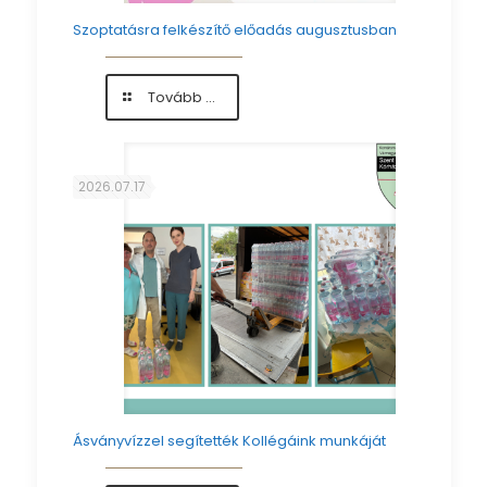
Szoptatásra felkészítő előadás augusztusban
-
Tovább ...
Szoptatásra
felkészítő
előadás
augusztusban
2026.07.17
Ásványvízzel segítették Kollégáink munkáját