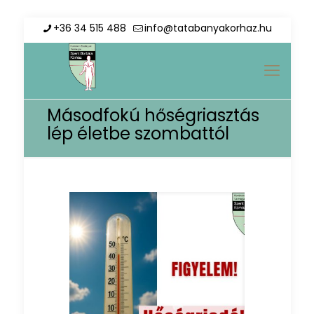
+36 34 515 488
info@tatabanyakorhaz.hu
Másodfokú hőségriasztás
lép életbe szombattól