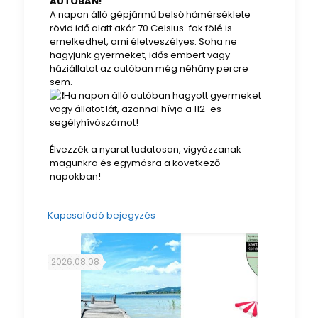
AUTÓBAN!
A napon álló gépjármű belső hőmérséklete
rövid idő alatt akár 70 Celsius-fok fölé is
emelkedhet, ami életveszélyes. Soha ne
hagyjunk gyermeket, idős embert vagy
háziállatot az autóban még néhány percre
sem.
Ha napon álló autóban hagyott gyermeket
vagy állatot lát, azonnal hívja a 112-es
segélyhívószámot!
Élvezzék a nyarat tudatosan, vigyázzanak
magunkra és egymásra a következő
napokban!
Kapcsolódó bejegyzés
2026.08.08