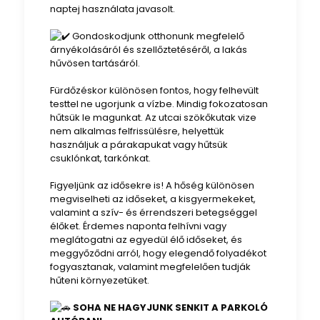
naptej használata javasolt.
Gondoskodjunk otthonunk megfelelő
árnyékolásáról és szellőztetéséről, a lakás
hűvösen tartásáról.
Fürdőzéskor különösen fontos, hogy felhevült
testtel ne ugorjunk a vízbe. Mindig fokozatosan
hűtsük le magunkat. Az utcai szökőkutak vize
nem alkalmas felfrissülésre, helyettük
használjuk a párakapukat vagy hűtsük
csuklónkat, tarkónkat.
Figyeljünk az idősekre is! A hőség különösen
megviselheti az időseket, a kisgyermekeket,
valamint a szív- és érrendszeri betegséggel
élőket. Érdemes naponta felhívni vagy
meglátogatni az egyedül élő időseket, és
meggyőződni arról, hogy elegendő folyadékot
fogyasztanak, valamint megfelelően tudják
hűteni környezetüket.
SOHA NE HAGYJUNK SENKIT A PARKOLÓ