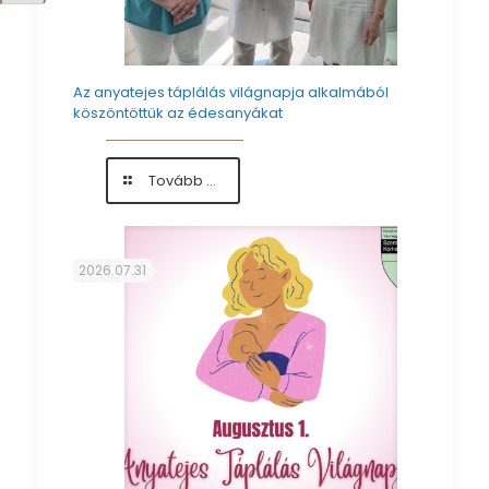
Az anyatejes táplálás világnapja alkalmából
köszöntöttük az édesanyákat
-
Tovább ...
Az
anyatejes
táplálás
világnapja
2026.07.31
alkalmából
köszöntöttük
az
édesanyákat