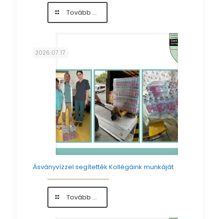
-
Tovább ...
Szoptatásra
felkészítő
előadás
augusztusban
2026.07.17
Ásványvízzel segítették Kollégáink munkáját
-
Tovább ...
Ásványvízzel
segítették