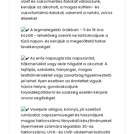
vizet és cukormentes italokat válasszunk,
kerüljük az alkoholt, a magas koffein- és
cukortartalmú italokat, valamint a nehéz, zsíros
ételeket.
A legmelegebb órákban – 11 és 16 óra
között – lehetőség szerint ne tartózkodjunk a
tűző napon, és kerüljük a megerőltető fizikai
tevékenységet.
Az erős napsugárzás napszúrást,
hőkimerülést vagy akár hőgutát is okozhat. A
fejfájás, szédülés, hányinger, magas
testhőmérséklet vagy zavartság figyelmeztető
jel lehet. Ilyen esetben az érintettet vigyük
hűvös helyre, gondoskodjunk
folyadékpótlásról és szükség esetén kérjünk
orvosi segítséget.
Viseljünk világos, könnyű, jól szellőző
ruházatot, napszemüveget és használjunk
magas faktorszámú fényvédő készítményeket.
Gyermekek számára legalább 30-as
faktorszámú, UVA- és UVB-védelmet biztosító