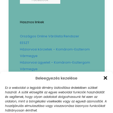
Hasznos linkek
Országos Online Várólista Rendszer
EESZT
Háziorvosi körzetek – Komárom-Eszterom
Vármegye
Háziorvosi ügyelet – Komárom-Esztergom
Vármegye
Gyógyszertári ügyelet – Komárom-
Beleegyezés kezelése
Esztergom Vármegye
Ez a weboldal a legjobb élmény biztosítása érdekében sütiket
Városi Fogászat
használ. A sütik elősegítik az egyes weboldal funkciók használatát
Művese Állomás B.Braun
és segítenek, hogy olyan adatokat dolgozhassunk fel ezen az
oldalon, mint a böngészési viselkedés vagy az egyedi azonosítók. A
Facility hibabejelentő
hozzájárulás elmulasztása vagy visszavonása bizonyos funkciókat
Sajtószoba
hátrányosan érinthet.