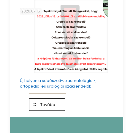
Kollégáink
munkáját
2026.07.15
Új helyen a sebészeti-, traumatológiai-,
ortopédiai és urológiai szakrendelők
-
Tovább ...
Új
helyen
a
sebészeti-,
traumatológiai-,