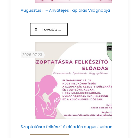
Augusztus 1. – Anyatejes Táplálás Világnapja
-
Tovább ...
Augusztus
1.
–
Anyatejes
2026.07.23
Táplálás
Világnapja
Szoptatásra felkészítő előadás augusztusban