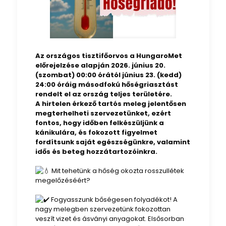
Az országos tisztifőorvos a HungaroMet
előrejelzése alapján 2026. június 20.
(szombat) 00:00 órától június 23. (kedd)
24:00 óráig másodfokú hőségriasztást
rendelt el az ország teljes területére.
A hirtelen érkező tartós meleg jelentősen
megterhelheti szervezetünket, ezért
fontos, hogy időben felkészüljünk a
kánikulára, és fokozott figyelmet
fordítsunk saját egészségünkre, valamint
idős és beteg hozzátartozóinkra.
Mit tehetünk a hőség okozta rosszullétek
megelőzéséért?
Fogyasszunk bőségesen folyadékot! A
nagy melegben szervezetünk fokozottan
veszít vizet és ásványi anyagokat. Elsősorban