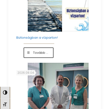
Biztonságban a vízparton!
-
Tovább ...
Biztonságban
a
vízparton!
2026.08.04
Nagy kontraszt váltása
Betűméret váltása