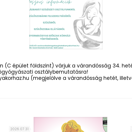
ban (C épület földszint) várjuk a várandósság 34. h
Nőgyógyászati osztálybemutatásra!
korhaz.hu (megjelölve a várandósság hetét, illetve
2026.07.31