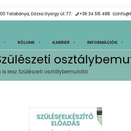
00 Tatabánya, Dózsa György út 77.
+36 34 515 488
info@
RÓLUNK
KARRIER
INFORMÁCIÓK
Szülészeti osztálybemu
is lesz Szülészeti osztálybemutató