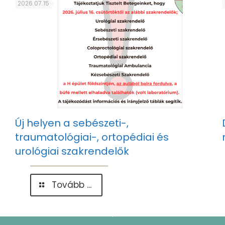
Világnapja
2026.07.15
Új helyen a sebészeti-,
traumatológiai-, ortopédiai és
urológiai szakrendelők
-
Tovább ...
Új
helyen
a