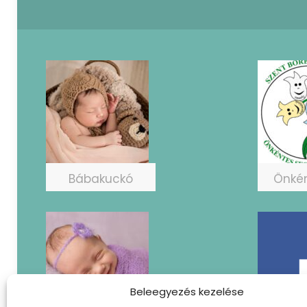
Bábakuckó
Önké
Beleegyezés kezelése