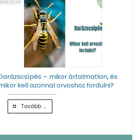
2026.07.09
Darázscsípés – mikor ártalmatlan, és
mikor kell azonnal orvoshoz fordulni?
-
Tovább ...
Darázscsípés
–
mikor
ártalmatlan,
és