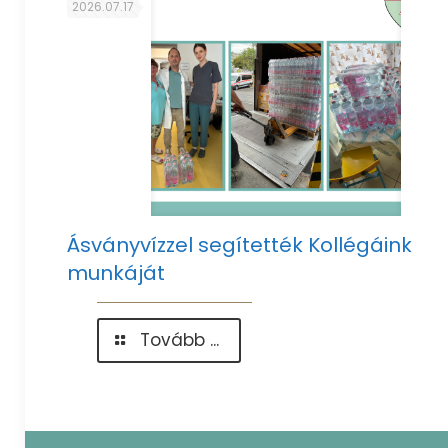
alkalmából
2026.07.17
köszöntöttük
az
édesanyákat
Ásványvízzel segítették Kollégáink
munkáját
-
Tovább ...
Ásványvízzel
segítették
Kollégáink
munkáját