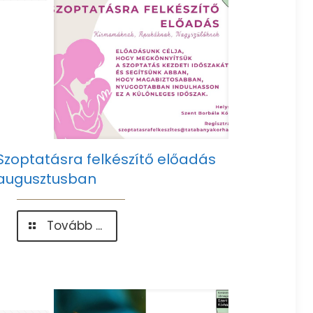
Szoptatásra felkészítő előadás
augusztusban
-
Tovább ...
Szoptatásra
felkészítő
előadás
augusztusban