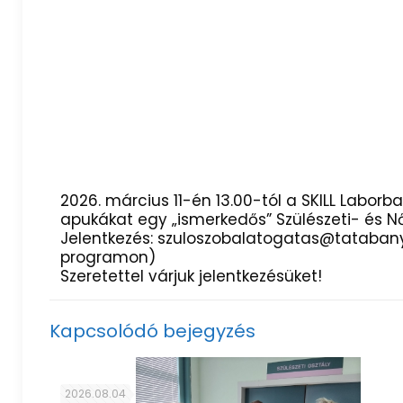
2026. március 11-én 13.00-tól a SKILL Labor
apukákat egy „ismerkedős” Szülészeti- és 
Jelentkezés: szuloszobalatogatas@tatabanya
programon)
Szeretettel várjuk jelentkezésüket!
Kapcsolódó bejegyzés
2026.08.04