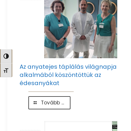
Nagy kontraszt váltása
Az anyatejes táplálás világnapja
Betűméret váltása
alkalmából köszöntöttük az
édesanyákat
-
Tovább ...
Az
anyatejes
táplálás
világnapja