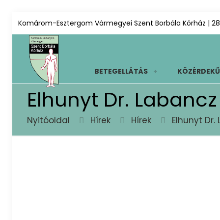
Komárom-Esztergom Vármegyei Szent Borbála Kórház | 28
BETEGELLÁTÁS
KÖZÉRDEKŰ
Elhunyt Dr. Labancz
Nyitóoldal
Hírek
Hírek
Elhunyt Dr.