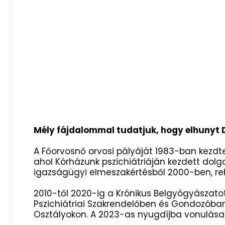
Mély fájdalommal tudatjuk, hogy elhunyt D
A Főorvosnő orvosi pályáját 1983-ban kezdte
ahol Kórházunk pszichiátriáján kezdett dolg
igazságügyi elmeszakértésből 2000-ben, reha
2010-től 2020-ig a Krónikus Belgyógyászatot 
Pszichiátriai Szakrendelőben és Gondozóban
Osztályokon. A 2023-as nyugdíjba vonulása 