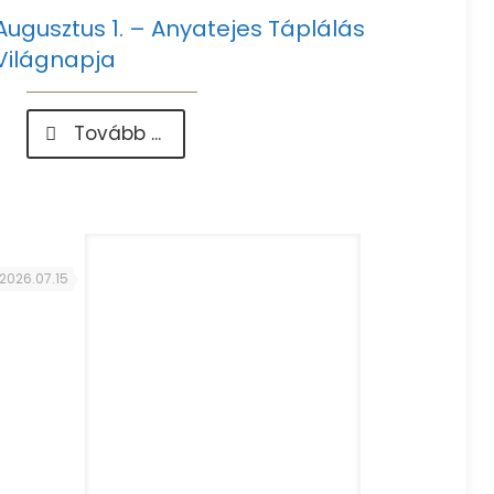
Augusztus 1. – Anyatejes Táplálás
Világnapja
-
Tovább ...
Augusztus
1.
–
Anyatejes
Táplálás
Világnapja
2026.07.15