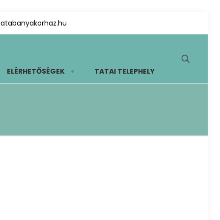
tatabanyakorhaz.hu
ELÉRHETŐSÉGEK
TATAI TELEPHELY