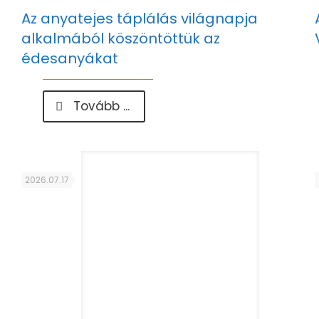
Az anyatejes táplálás világnapja
alkalmából köszöntöttük az
édesanyákat
-
Tovább ...
Az
anyatejes
táplálás
világnapja
alkalmából
2026.07.17
köszöntöttük
az
édesanyákat