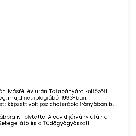
.
án. Másfél év után Tatabányára költözött,
meg, majd neurológiából 1993-ban,
t képzett volt pszichoterápia irányában is.
ábbra is folytatta. A covid járvány után a
 Betegellátó és a Tüdőgyógyászati