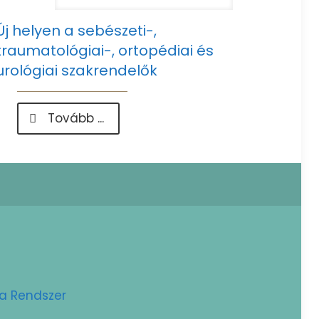
Új helyen a sebészeti-,
traumatológiai-, ortopédiai és
urológiai szakrendelők
-
Tovább ...
Új
helyen
a
sebészeti-,
traumatológiai-,
ortopédiai
és
urológiai
szakrendelők
ta Rendszer