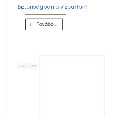
Biztonságban a vízparton!
-
Tovább ...
Biztonságban
a
vízparton!
2026.07.23