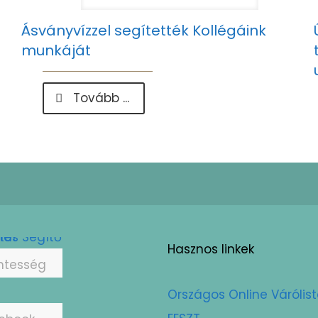
Ásványvízzel segítették Kollégáink
munkáját
-
Tovább ...
Ásványvízzel
segítették
Kollégáink
munkáját
Hasznos linkek
ntesség
Országos Online Várólis