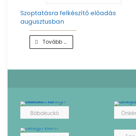
Szoptatásra felkészítő előadás
augusztusban
-
Tovább ...
Szoptatásra
felkészítő
előadás
augusztusban
Bábakuckó
Önké