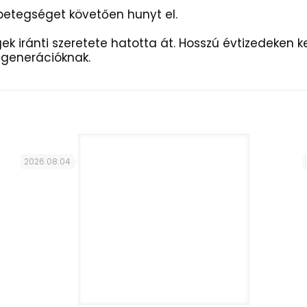
 betegséget követően hunyt el.
 iránti szeretete hatotta át. Hosszú évtizedeken ke
 generációknak.
2026.08.04