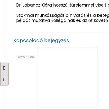
Dr. Labancz Klára hosszú, türelemmel viselt
Szakmai munkásságát a hivatás és a betegek
példát mutatva kollégáinak és az őt követő
Kapcsolódó bejegyzés
2026.08.08
Nagy kontraszt váltása
Betűméret váltása