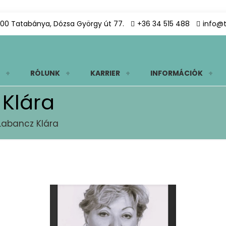
00 Tatabánya, Dózsa György út 77.
+36 34 515 488
info@
RÓLUNK
KARRIER
INFORMÁCIÓK
 Klára
 Labancz Klára