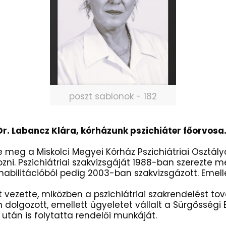
poszt sablonok - 182
r. Labancz Klára, kórházunk pszichiáter főorvosa
 meg a Miskolci Megyei Kórház Pszichiátriai Osztály
ozni. Pszichiátriai szakvizsgáját 1988-ban szerezte 
bilitációból pedig 2003-ban szakvizsgázott. Emellet
vezette, miközben a pszichiátriai szakrendelést tov
 dolgozott, emellett ügyeletet vállalt a Sürgősségi
után is folytatta rendelői munkáját.