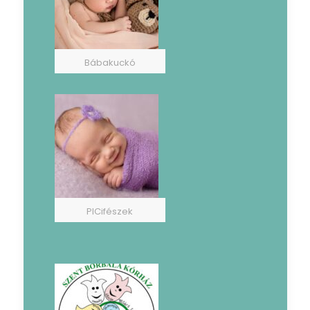
Bábakuckó
PICifészek