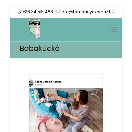
+36 34 515 488
info@tatabanyakorhaz.hu
Bábakuckó