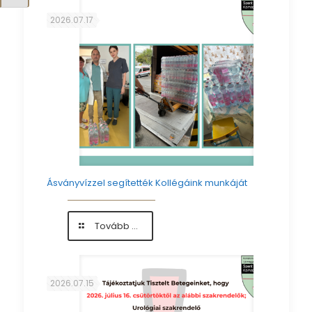
előadás
augusztusban
2026.07.17
Ásványvízzel segítették Kollégáink munkáját
-
Tovább ...
Ásványvízzel
segítették
Kollégáink
munkáját
2026.07.15