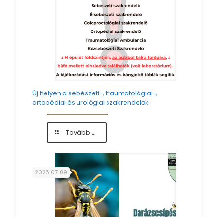
Új helyen a sebészeti-, traumatológiai-,
ortopédiai és urológiai szakrendelők
-
Tovább ...
Új
helyen
a
sebészeti-,
2026.07.09
traumatológiai-,
ortopédiai
és
urológiai
szakrendelők