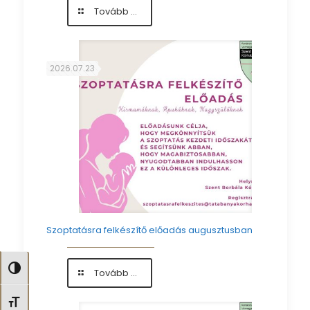
-
Tovább ...
Augusztus
1.
–
Anyatejes
2026.07.23
Táplálás
Világnapja
Szoptatásra felkészítő előadás augusztusban
Nagy kontraszt váltása
-
Tovább ...
Szoptatásra
felkészítő
Betűméret váltása