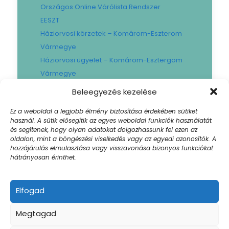
Országos Online Várólista Rendszer
EESZT
Háziorvosi körzetek – Komárom-Eszterom
Vármegye
Háziorvosi ügyelet – Komárom-Esztergom
Vármegye
Gyógyszertári ügyelet – Komárom-
Beleegyezés kezelése
Esztergom Vármegye
Ez a weboldal a legjobb élmény biztosítása érdekében sütiket
Városi Fogászat
használ. A sütik elősegítik az egyes weboldal funkciók használatát
Művese Állomás B.Braun
és segítenek, hogy olyan adatokat dolgozhassunk fel ezen az
oldalon, mint a böngészési viselkedés vagy az egyedi azonosítók. A
Facility hibabejelentő
hozzájárulás elmulasztása vagy visszavonása bizonyos funkciókat
Sajtószoba
hátrányosan érinthet.
Elfogad
© 2024 Szent Borbála Kórház. All Rights |
Megtagad
Akadálymentesített weboldal
| Created by:
Winklernet.hu
Impresszum