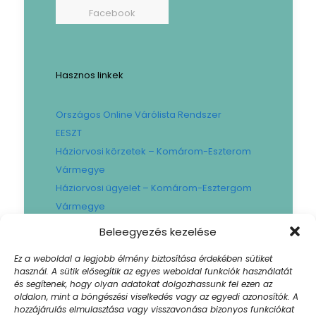
Facebook
Hasznos linkek
Országos Online Várólista Rendszer
EESZT
Háziorvosi körzetek – Komárom-Eszterom
Vármegye
Háziorvosi ügyelet – Komárom-Esztergom
Vármegye
Gyógyszertári ügyelet – Komárom-
Beleegyezés kezelése
Esztergom Vármegye
Ez a weboldal a legjobb élmény biztosítása érdekében sütiket
Városi Fogászat
használ. A sütik elősegítik az egyes weboldal funkciók használatát
Művese Állomás B.Braun
és segítenek, hogy olyan adatokat dolgozhassunk fel ezen az
oldalon, mint a böngészési viselkedés vagy az egyedi azonosítók. A
Facility hibabejelentő
hozzájárulás elmulasztása vagy visszavonása bizonyos funkciókat