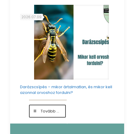
helyen
a
sebészeti-,
2026.07.09
traumatológiai-,
ortopédiai
és
urológiai
szakrendelők
Darázscsípés – mikor ártalmatlan, és mikor kell
azonnal orvoshoz fordulni?
-
Tovább ...
Darázscsípés
–
mikor
ártalmatlan,