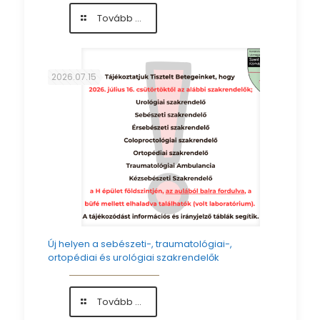
-
Tovább ...
Ásványvízzel
segítették
Kollégáink
munkáját
2026.07.15
Új helyen a sebészeti-, traumatológiai-,
ortopédiai és urológiai szakrendelők
-
Tovább ...
Új