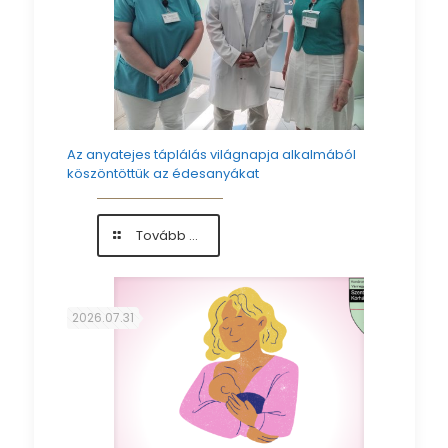
Az anyatejes táplálás világnapja alkalmából
köszöntöttük az édesanyákat
-
Tovább ...
Az
anyatejes
táplálás
világnapja
2026.07.31
alkalmából
köszöntöttük
az
édesanyákat