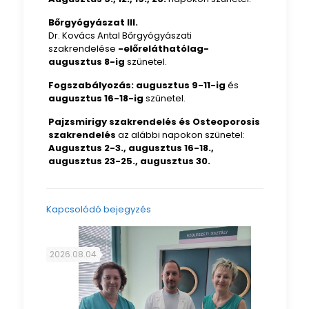
Bőrgyógyászat III.
Dr. Kovács Antal Bőrgyógyászati
szakrendelése
-előreláthatólag-
augusztus 8-ig
szünetel.
Fogszabályozás:
augusztus 9-11-ig
és
augusztus 16-18-ig
szünetel.
Pajzsmirigy szakrendelés és Osteoporosis
szakrendelés
az alábbi napokon szünetel:
Augusztus 2-3., augusztus 16-18.,
augusztus 23-25., augusztus 30.
Kapcsolódó bejegyzés
2026.08.04