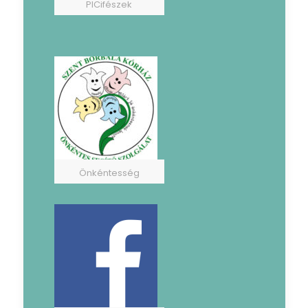
PICifészek
Önkéntesség