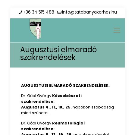
+36 34 515 488
info@tatabanyakorhaz.hu
Augusztusi elmaradó
szakrendelések
AUGUSZTUSI ELMARADÓ SZAKRENDELÉSEK:
Dr. Gőbl György
Kézsebészeti
szakrendelése:
Augusztus 4., 11., 18., 25.
napokon szabadság
miatt szünetel.
Dr. Gőbl György
Reumatológiai
szakrendelése:
Augusztus 5., 12., 19., 26.
napokon szünetel.