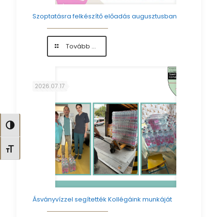
Szoptatásra felkészítő előadás augusztusban
-
Tovább ...
Szoptatásra
felkészítő
előadás
augusztusban
2026.07.17
Nagy kontraszt váltása
Betűméret váltása
Ásványvízzel segítették Kollégáink munkáját